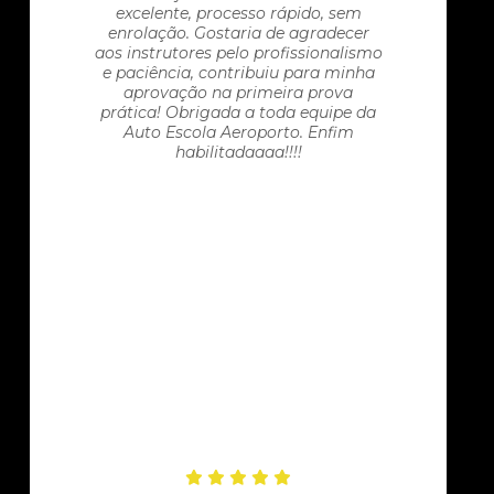
excelente, processo rápido, sem
enrolação. Gostaria de agradecer
aos instrutores pelo profissionalismo
e paciência, contribuiu para minha
aprovação na primeira prova
prática! Obrigada a toda equipe da
Auto Escola Aeroporto. Enfim
habilitadaaaa!!!!