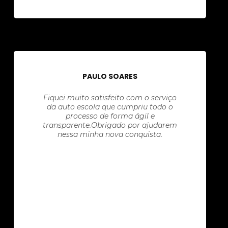
PAULO SOARES
Fiquei muito satisfeito com o serviço
da auto escola que cumpriu todo o
processo de forma ágil e
transparente.Obrigado por ajudarem
nessa minha nova conquista.