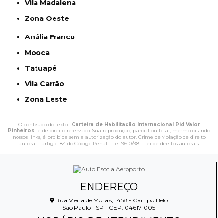
Vila Madalena
Zona Oeste
Anália Franco
Mooca
Tatuapé
Vila Carrão
Zona Leste
O conteúdo do texto "
Carteira de Habilitação Internacional Pid Valor
Pinheiros
" é de direito reservado. Sua reprodução, parcial ou total, mesmo citando
nossos links, é proibida sem a autorização do autor. Crime de violação de direito
autoral – artigo 184 do Código Penal –
Lei 9610/98 - Lei de direitos autorais
.
ENDEREÇO
Rua Vieira de Morais, 1458 - Campo Belo
São Paulo - SP - CEP: 04617-005