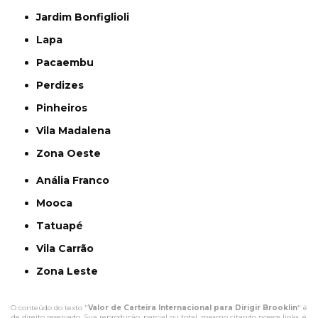
Jardim Bonfiglioli
Lapa
Pacaembu
Perdizes
Pinheiros
Vila Madalena
Zona Oeste
Anália Franco
Mooca
Tatuapé
Vila Carrão
Zona Leste
O conteúdo do texto "
Valor de Carteira Internacional para Dirigir Brooklin
" é
de direito reservado. Sua reprodução, parcial ou total, mesmo citando nossos links, é