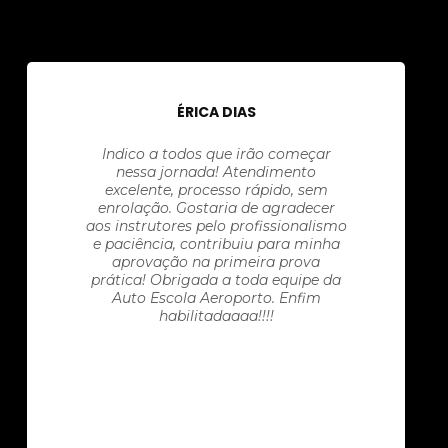
ÉRICA DIAS
Indico a todos que irão começar
nessa jornada! Atendimento
excelente, processo rápido, sem
enrolação. Gostaria de agradecer
aos instrutores pelo profissionalismo
e paciência, contribuiu para minha
aprovação na primeira prova
prática! Obrigada a toda equipe da
Auto Escola Aeroporto. Enfim
habilitadaaaa!!!!