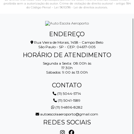
proibida sem a autorização do autor. Crime de violação de direito autoral – artigo 184
do Código Penal –
Lei 9610/98 - Lei de direitos autorais
.
ENDEREÇO
Rua Vieira de Morais, 1458 - Campo Belo
São Paulo - SP - CEP: 04617-005
HORÁRIO DE ATENDIMENTO
Segunda a Sexta: 08:00h às
17:30h
Sábados: 9:00 às 13:00h
CONTATO
(11) 5044-5714
(11) 5041-1589
(11) 94896-8282
autoescolaaeroporto@gmail.com
REDES SOCIAIS