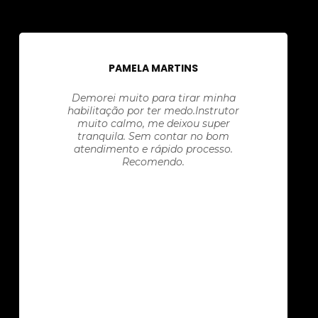
PAMELA MARTINS
Demorei muito para tirar minha
habilitação por ter medo.Instrutor
muito calmo, me deixou super
tranquila. Sem contar no bom
atendimento e rápido processo.
Recomendo.