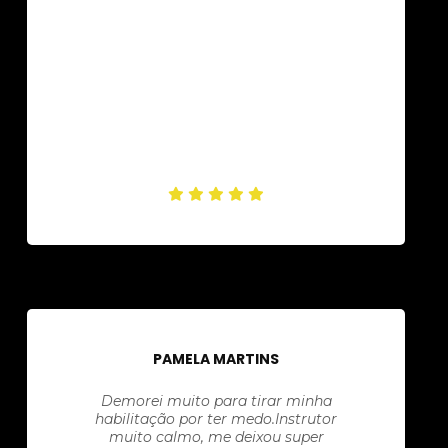
PAMELA MARTINS
Demorei muito para tirar minha
habilitação por ter medo.Instrutor
muito calmo, me deixou super