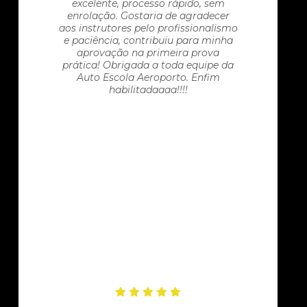
excelente, processo rápido, sem
enrolação. Gostaria de agradecer
aos instrutores pelo profissionalismo
e paciência, contribuiu para minha
aprovação na primeira prova
prática! Obrigada a toda equipe da
Auto Escola Aeroporto. Enfim
habilitadaaaa!!!!