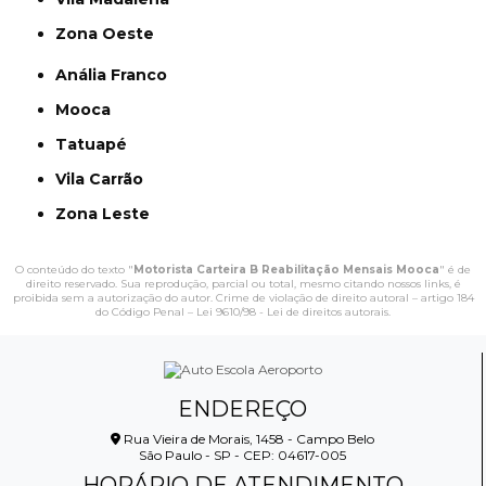
Zona Oeste
Anália Franco
Mooca
Tatuapé
Vila Carrão
Zona Leste
O conteúdo do texto "
Motorista Carteira B Reabilitação Mensais Mooca
" é de
direito reservado. Sua reprodução, parcial ou total, mesmo citando nossos links, é
proibida sem a autorização do autor. Crime de violação de direito autoral – artigo 184
do Código Penal –
Lei 9610/98 - Lei de direitos autorais
.
ENDEREÇO
Rua Vieira de Morais, 1458 - Campo Belo
São Paulo - SP - CEP: 04617-005
HORÁRIO DE ATENDIMENTO