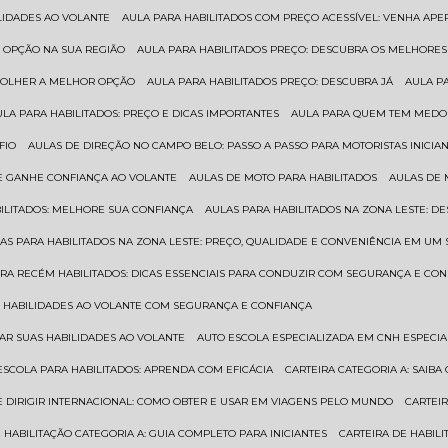
ILIDADES AO VOLANTE
AULA PARA HABILITADOS COM PREÇO ACESSÍVEL: VENHA APE
R OPÇÃO NA SUA REGIÃO
AULA PARA HABILITADOS PREÇO: DESCUBRA OS MELHORE
SCOLHER A MELHOR OPÇÃO
AULA PARA HABILITADOS PREÇO: DESCUBRA JÁ
AULA P
AULA PARA HABILITADOS: PREÇO E DICAS IMPORTANTES
AULA PARA QUEM TEM MEDO 
FIO
AULAS DE DIREÇÃO NO CAMPO BELO: PASSO A PASSO PARA MOTORISTAS INICIA
 E GANHE CONFIANÇA AO VOLANTE
AULAS DE MOTO PARA HABILITADOS
AULAS DE
BILITADOS: MELHORE SUA CONFIANÇA
AULAS PARA HABILITADOS NA ZONA LESTE: D
LAS PARA HABILITADOS NA ZONA LESTE: PREÇO, QUALIDADE E CONVENIÊNCIA EM UM 
ARA RECÉM HABILITADOS: DICAS ESSENCIAIS PARA CONDUZIR COM SEGURANÇA E CO
AS HABILIDADES AO VOLANTE COM SEGURANÇA E CONFIANÇA
RAR SUAS HABILIDADES AO VOLANTE
AUTO ESCOLA ESPECIALIZADA EM CNH ESPECI
ESCOLA PARA HABILITADOS: APRENDA COM EFICÁCIA
CARTEIRA CATEGORIA A: SAIB
DE DIRIGIR INTERNACIONAL: COMO OBTER E USAR EM VIAGENS PELO MUNDO
CARTEI
E HABILITAÇÃO CATEGORIA A: GUIA COMPLETO PARA INICIANTES
CARTEIRA DE HABIL