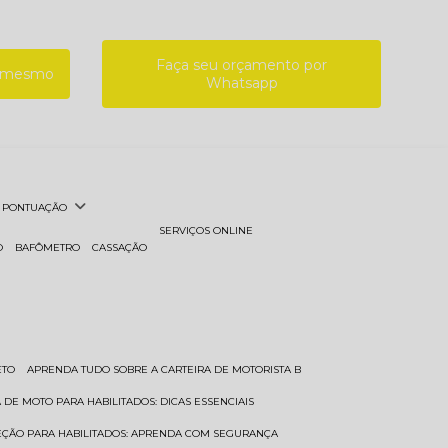
Faça seu orçamento por
a mesmo
Whatsapp
PONTUAÇÃO
SERVIÇOS ONLINE
O
BAFÔMETRO
CASSAÇÃO
ETO
APRENDA TUDO SOBRE A CARTEIRA DE MOTORISTA B
A DE MOTO PARA HABILITADOS: DICAS ESSENCIAIS
REÇÃO PARA HABILITADOS: APRENDA COM SEGURANÇA