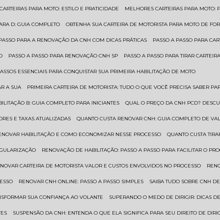
 CARTEIRAS PARA MOTO: ESTILO E PRATICIDADE
MELHORES CARTEIRAS PARA MOTO: P
PARA D: GUIA COMPLETO
OBTENHA SUA CARTEIRA DE MOTORISTA PARA MOTO DE FOR
 PASSO PARA A RENOVAÇÃO DA CNH COM DICAS PRÁTICAS
PASSO A PASSO PARA CAR
O
PASSO A PASSO PARA RENOVAÇÃO CNH SP
PASSO A PASSO PARA TIRAR CARTEI
PASSOS ESSENCIAIS PARA CONQUISTAR SUA PRIMEIRA HABILITAÇÃO DE MOTO
AR A SUA
PRIMEIRA CARTEIRA DE MOTORISTA: TUDO O QUE VOCÊ PRECISA SABER PA
BILITAÇÃO B: GUIA COMPLETO PARA INICIANTES
QUAL O PREÇO DA CNH PCD? DESCU
ORES E TAXAS ATUALIZADAS
QUANTO CUSTA RENOVAR CNH: GUIA COMPLETO DE V
RENOVAR HABILITAÇÃO E COMO ECONOMIZAR NESSE PROCESSO
QUANTO CUSTA TIRA
EGULARIZAÇÃO
RENOVAÇÃO DE HABILITAÇÃO: PASSO A PASSO PARA FACILITAR O PR
ENOVAR CARTEIRA DE MOTORISTA VALOR E CUSTOS ENVOLVIDOS NO PROCESSO
REN
CESSO
RENOVAR CNH ONLINE: PASSO A PASSO SIMPLES
SAIBA TUDO SOBRE CNH D
ANSFORMAR SUA CONFIANÇA AO VOLANTE
SUPERANDO O MEDO DE DIRIGIR: DICAS D
TES
SUSPENSÃO DA CNH: ENTENDA O QUE ELA SIGNIFICA PARA SEU DIREITO DE DIRI