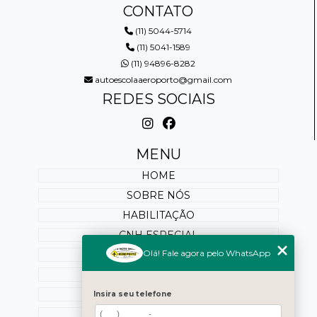
CONTATO
(11) 5044-5714
(11) 5041-1589
(11) 94896-8282
autoescolaaeroporto@gmail.com
REDES SOCIAIS
MENU
HOME
SOBRE NÓS
HABILITAÇÃO
CNH ESPECIAL
Olá! Fale agora pelo WhatsApp
REABILITAÇÃO
PONTUAÇÃO
SERVIÇOS ONLINE
Insira seu telefone
BLOG