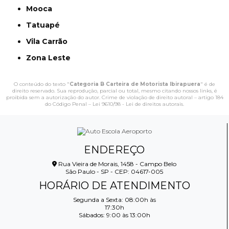
Mooca
Tatuapé
Vila Carrão
Zona Leste
O conteúdo do texto "
Categoria B Carteira de Motorista Ibirapuera
" é de
direito reservado. Sua reprodução, parcial ou total, mesmo citando nossos links, é
proibida sem a autorização do autor. Crime de violação de direito autoral – artigo 184
do Código Penal –
Lei 9610/98 - Lei de direitos autorais
.
ENDEREÇO
Rua Vieira de Morais, 1458 - Campo Belo
São Paulo - SP - CEP: 04617-005
HORÁRIO DE ATENDIMENTO
Segunda a Sexta: 08:00h às
17:30h
Sábados: 9:00 às 13:00h