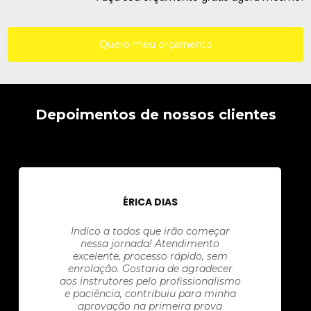
Quero meu orçamento
Depoimentos de nossos clientes
ÉRICA DIAS
Indico a todos que irão começar
nessa jornada! Atendimento
excelente, processo rápido, sem
enrolação. Gostaria de agradecer
aos instrutores pelo profissionalismo
e paciência, contribuiu para minha
aprovação na primeira prova