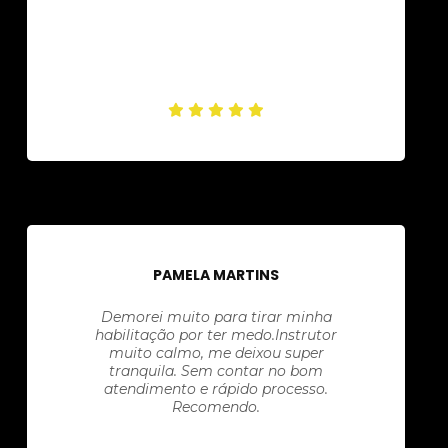
PAMELA MARTINS
Demorei muito para tirar minha
habilitação por ter medo.Instrutor
muito calmo, me deixou super
tranquila. Sem contar no bom
atendimento e rápido processo.
Recomendo.