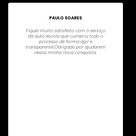
PAULO SOARES
Fiquei muito satisfeito com o serviço
da auto escola que cumpriu todo o
processo de forma ágil e
transparente.Obrigado por ajudarem
nessa minha nova conquista.