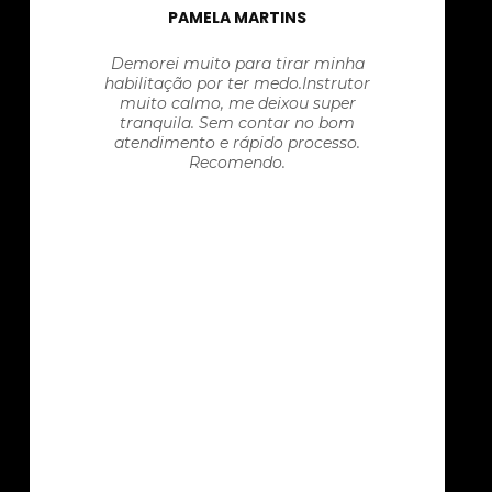
PAMELA MARTINS
Demorei muito para tirar minha
habilitação por ter medo.Instrutor
muito calmo, me deixou super
tranquila. Sem contar no bom
atendimento e rápido processo.
Recomendo.