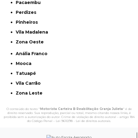
Pacaembu
Perdizes
Pinheiros
Vila Madalena
Zona Oeste
Anália Franco
Mooca
Tatuapé
Vila Carrão
Zona Leste
O conteúdo do texto "
Motorista Carteira B Reabilitação Granja Julieta
" é de
direito reservado. Sua reprodução, parcial ou total, mesmo citando nossos links, é
proibida sem a autorização do autor. Crime de violação de direito autoral – artigo 184
do Código Penal –
Lei 9610/98 - Lei de direitos autorais
.