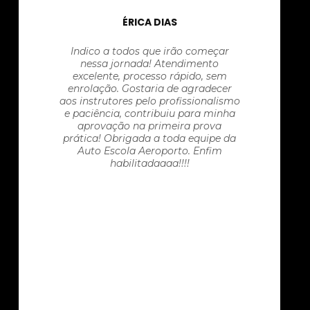
ÉRICA DIAS
Indico a todos que irão começar
nessa jornada! Atendimento
excelente, processo rápido, sem
enrolação. Gostaria de agradecer
aos instrutores pelo profissionalismo
e paciência, contribuiu para minha
aprovação na primeira prova
prática! Obrigada a toda equipe da
Auto Escola Aeroporto. Enfim
habilitadaaaa!!!!