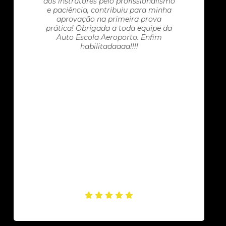
aos instrutores pelo profissionalismo
e paciência, contribuiu para minha
aprovação na primeira prova
prática! Obrigada a toda equipe da
Auto Escola Aeroporto. Enfim
habilitadaaaa!!!!