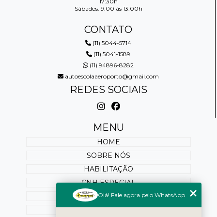
17:30h
Sábados: 9:00 às 13:00h
CONTATO
(11) 5044-5714
(11) 5041-1589
(11) 94896-8282
autoescolaaeroporto@gmail.com
REDES SOCIAIS
MENU
HOME
SOBRE NÓS
HABILITAÇÃO
CNH ESPECIAL
Olá! Fale agora pelo WhatsApp
REABILITAÇÃO
PONTUAÇÃO