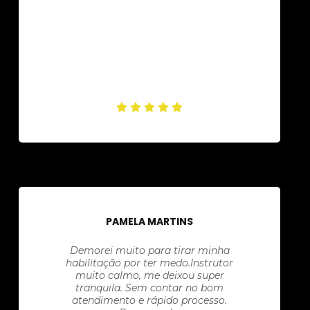
PAMELA MARTINS
Demorei muito para tirar minha
habilitação por ter medo.Instrutor
muito calmo, me deixou super
tranquila. Sem contar no bom
atendimento e rápido processo.