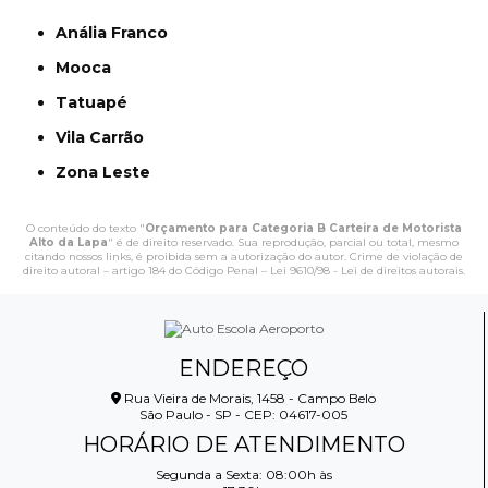
Anália Franco
Mooca
Tatuapé
Vila Carrão
Zona Leste
O conteúdo do texto "
Orçamento para Categoria B Carteira de Motorista
Alto da Lapa
" é de direito reservado. Sua reprodução, parcial ou total, mesmo
citando nossos links, é proibida sem a autorização do autor. Crime de violação de
direito autoral – artigo 184 do Código Penal –
Lei 9610/98 - Lei de direitos autorais
.
ENDEREÇO
Rua Vieira de Morais, 1458 - Campo Belo
São Paulo - SP - CEP: 04617-005
HORÁRIO DE ATENDIMENTO
Segunda a Sexta: 08:00h às