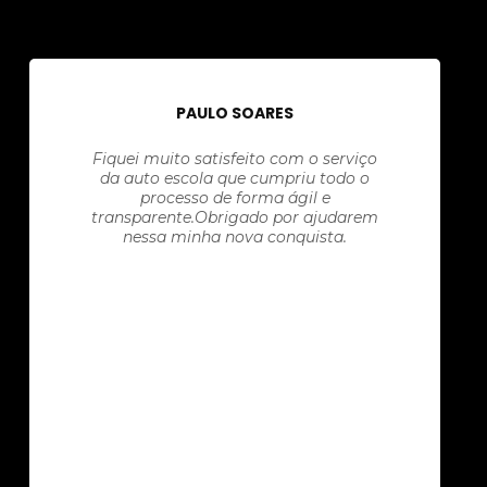
PAULO SOARES
Fiquei muito satisfeito com o serviço
da auto escola que cumpriu todo o
processo de forma ágil e
transparente.Obrigado por ajudarem
nessa minha nova conquista.