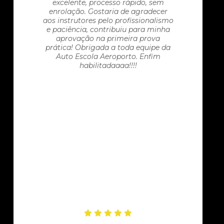
excelente, processo rápido, sem
enrolação. Gostaria de agradecer
aos instrutores pelo profissionalismo
e paciência, contribuiu para minha
aprovação na primeira prova
prática! Obrigada a toda equipe da
Auto Escola Aeroporto. Enfim
habilitadaaaa!!!!