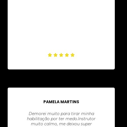
PAMELA MARTINS
Demorei muito para tirar minha
habilitação por ter medo.Instrutor
muito calmo, me deixou super