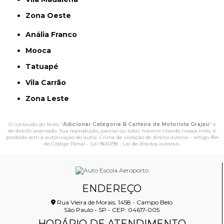
Zona Oeste
Anália Franco
Mooca
Tatuapé
Vila Carrão
Zona Leste
O conteúdo do texto "
Adicionar Categoria B Carteira de Motorista Grajau
" é
de direito reservado. Sua reprodução, parcial ou total, mesmo citando nossos links, é
proibida sem a autorização do autor. Crime de violação de direito autoral – artigo 184
do Código Penal –
Lei 9610/98 - Lei de direitos autorais
.
ENDEREÇO
Rua Vieira de Morais, 1458 - Campo Belo
São Paulo - SP - CEP: 04617-005
HORÁRIO DE ATENDIMENTO