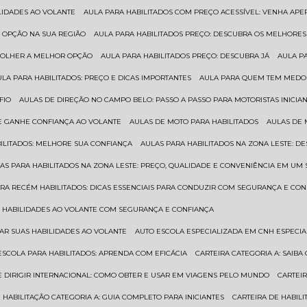
ILIDADES AO VOLANTE
AULA PARA HABILITADOS COM PREÇO ACESSÍVEL: VENHA APE
R OPÇÃO NA SUA REGIÃO
AULA PARA HABILITADOS PREÇO: DESCUBRA OS MELHORE
SCOLHER A MELHOR OPÇÃO
AULA PARA HABILITADOS PREÇO: DESCUBRA JÁ
AULA P
AULA PARA HABILITADOS: PREÇO E DICAS IMPORTANTES
AULA PARA QUEM TEM MEDO 
FIO
AULAS DE DIREÇÃO NO CAMPO BELO: PASSO A PASSO PARA MOTORISTAS INICIA
 E GANHE CONFIANÇA AO VOLANTE
AULAS DE MOTO PARA HABILITADOS
AULAS DE
BILITADOS: MELHORE SUA CONFIANÇA
AULAS PARA HABILITADOS NA ZONA LESTE: D
LAS PARA HABILITADOS NA ZONA LESTE: PREÇO, QUALIDADE E CONVENIÊNCIA EM UM 
ARA RECÉM HABILITADOS: DICAS ESSENCIAIS PARA CONDUZIR COM SEGURANÇA E CO
AS HABILIDADES AO VOLANTE COM SEGURANÇA E CONFIANÇA
RAR SUAS HABILIDADES AO VOLANTE
AUTO ESCOLA ESPECIALIZADA EM CNH ESPECI
ESCOLA PARA HABILITADOS: APRENDA COM EFICÁCIA
CARTEIRA CATEGORIA A: SAIB
DE DIRIGIR INTERNACIONAL: COMO OBTER E USAR EM VIAGENS PELO MUNDO
CARTEI
E HABILITAÇÃO CATEGORIA A: GUIA COMPLETO PARA INICIANTES
CARTEIRA DE HABIL