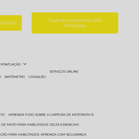
Faça seu orçamento por
a mesmo
Whatsapp
PONTUAÇÃO
SERVIÇOS ONLINE
O
BAFÔMETRO
CASSAÇÃO
ETO
APRENDA TUDO SOBRE A CARTEIRA DE MOTORISTA B
A DE MOTO PARA HABILITADOS: DICAS ESSENCIAIS
REÇÃO PARA HABILITADOS: APRENDA COM SEGURANÇA