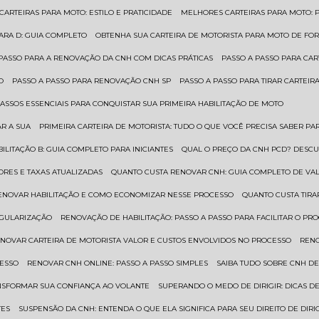
 CARTEIRAS PARA MOTO: ESTILO E PRATICIDADE
MELHORES CARTEIRAS PARA MOTO: P
PARA D: GUIA COMPLETO
OBTENHA SUA CARTEIRA DE MOTORISTA PARA MOTO DE FOR
 PASSO PARA A RENOVAÇÃO DA CNH COM DICAS PRÁTICAS
PASSO A PASSO PARA CAR
O
PASSO A PASSO PARA RENOVAÇÃO CNH SP
PASSO A PASSO PARA TIRAR CARTEI
PASSOS ESSENCIAIS PARA CONQUISTAR SUA PRIMEIRA HABILITAÇÃO DE MOTO
AR A SUA
PRIMEIRA CARTEIRA DE MOTORISTA: TUDO O QUE VOCÊ PRECISA SABER PA
BILITAÇÃO B: GUIA COMPLETO PARA INICIANTES
QUAL O PREÇO DA CNH PCD? DESCU
ORES E TAXAS ATUALIZADAS
QUANTO CUSTA RENOVAR CNH: GUIA COMPLETO DE V
RENOVAR HABILITAÇÃO E COMO ECONOMIZAR NESSE PROCESSO
QUANTO CUSTA TIRA
EGULARIZAÇÃO
RENOVAÇÃO DE HABILITAÇÃO: PASSO A PASSO PARA FACILITAR O PR
ENOVAR CARTEIRA DE MOTORISTA VALOR E CUSTOS ENVOLVIDOS NO PROCESSO
REN
CESSO
RENOVAR CNH ONLINE: PASSO A PASSO SIMPLES
SAIBA TUDO SOBRE CNH D
ANSFORMAR SUA CONFIANÇA AO VOLANTE
SUPERANDO O MEDO DE DIRIGIR: DICAS D
TES
SUSPENSÃO DA CNH: ENTENDA O QUE ELA SIGNIFICA PARA SEU DIREITO DE DIRI