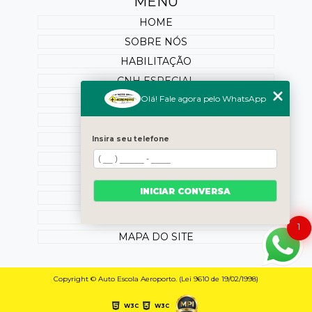
MENU
HOME
SOBRE NÓS
HABILITAÇÃO
CNH ESPECIAL
Olá! Fale agora pelo WhatsApp
REABILITAÇÃO
PONTUAÇÃO
SERVIÇOS ONLINE
Insira seu telefone
BLOG
OUTROS SERVIÇOS
INICIAR CONVERSA
CONTATO
CATEGORIAS
1
MAPA DO SITE
Copyright © Auto Escola Aeroporto. (Lei 9610 de 19/02/1998)
W3C
W3C