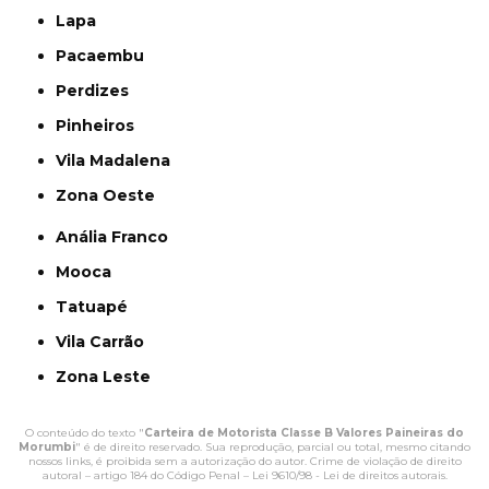
Lapa
Pacaembu
Perdizes
Pinheiros
Vila Madalena
Zona Oeste
Anália Franco
Mooca
Tatuapé
Vila Carrão
Zona Leste
O conteúdo do texto "
Carteira de Motorista Classe B Valores Paineiras do
Morumbi
" é de direito reservado. Sua reprodução, parcial ou total, mesmo citando
nossos links, é proibida sem a autorização do autor. Crime de violação de direito
autoral – artigo 184 do Código Penal –
Lei 9610/98 - Lei de direitos autorais
.