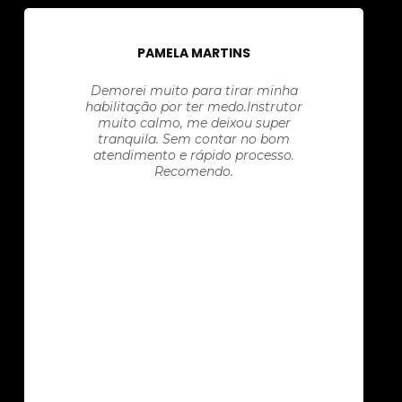
PAMELA MARTINS
Demorei muito para tirar minha
habilitação por ter medo.Instrutor
muito calmo, me deixou super
tranquila. Sem contar no bom
atendimento e rápido processo.
Recomendo.