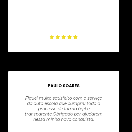
PAULO SOARES
Fiquei muito satisfeito com o serviço
da auto escola que cumpriu todo o
processo de forma ágil e
transparente.Obrigado por ajudarem
nessa minha nova conquista.