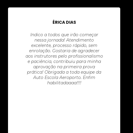
ÉRICA DIAS
Indico a todos que irão começar
nessa jornada! Atendimento
excelente, processo rápido, sem
enrolação. Gostaria de agradecer
aos instrutores pelo profissionalismo
e paciência, contribuiu para minha
aprovação na primeira prova
prática! Obrigada a toda equipe da
Auto Escola Aeroporto. Enfim
habilitadaaaa!!!!