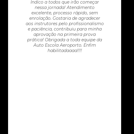
Indico a todos que irão começar
nessa jornada! Atendimento
excelente, processo rápido, sem
enrolação. Gostaria de agradecer
aos instrutores pelo profissionalismo
e paciência, contribuiu para minha
aprovação na primeira prova
prática! Obrigada a toda equipe da
Auto Escola Aeroporto. Enfim
habilitadaaaa!!!!