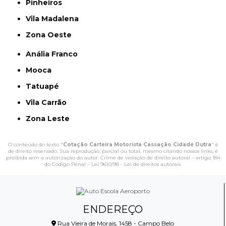
Pinheiros
Vila Madalena
Zona Oeste
Anália Franco
Mooca
Tatuapé
Vila Carrão
Zona Leste
O conteúdo do texto "
Cotação Carteira Motorista Cassação Cidade Dutra
" é
de direito reservado. Sua reprodução, parcial ou total, mesmo citando nossos links, é
proibida sem a autorização do autor. Crime de violação de direito autoral – artigo 184
do Código Penal –
Lei 9610/98 - Lei de direitos autorais
.
ENDEREÇO
Rua Vieira de Morais, 1458 - Campo Belo