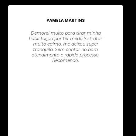
PAMELA MARTINS
Demorei muito para tirar minha
habilitação por ter medo.Instrutor
muito calmo, me deixou super
tranquila. Sem contar no bom
atendimento e rápido processo.
Recomendo.