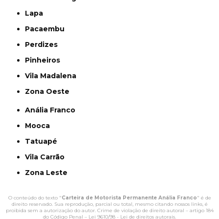
Lapa
Pacaembu
Perdizes
Pinheiros
Vila Madalena
Zona Oeste
Anália Franco
Mooca
Tatuapé
Vila Carrão
Zona Leste
O conteúdo do texto "
Carteira de Motorista Permanente Anália Franco
" é de
direito reservado. Sua reprodução, parcial ou total, mesmo citando nossos links, é
proibida sem a autorização do autor. Crime de violação de direito autoral – artigo 184
do Código Penal –
Lei 9610/98 - Lei de direitos autorais
.