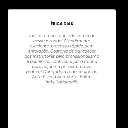
ÉRICA DIAS
Indico a todos que irão começar
nessa jornada! Atendimento
excelente, processo rápido, sem
enrolação. Gostaria de agradecer
aos instrutores pelo profissionalismo
e paciência, contribuiu para minha
aprovação na primeira prova
prática! Obrigada a toda equipe da
Auto Escola Aeroporto. Enfim
habilitadaaaa!!!!