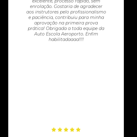
excelente, processo rápido, sem
enrolação. Gostaria de agradecer
aos instrutores pelo profissionalismo
e paciência, contribuiu para minha
aprovação na primeira prova
prática! Obrigada a toda equipe da
Auto Escola Aeroporto. Enfim
habilitadaaaa!!!!