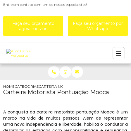
Entre em contato com um de nossos especialistas!
Faça seu orçamento
Faça seu orçamento por
agora mesmo
Whatsapp
HOME
CATEGORIAS
CARTEIRA MOTORISTA PONTUAÇÃO MOOCA
Carteira Motorista Pontuação Mooca
A conquista da carteira motorista pontuação Mooca é um
marco na vida de muitas pessoas. Além de representar
uma nova independência e liberdade, habilita o condutor a
desbravar as estradas com responsabilidade e segurança.