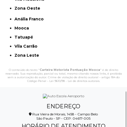
Zona Oeste
Anália Franco
Mooca
Tatuapé
Vila Carrão
Zona Leste
O conteúdo do texto "
Carteira Motorista Pontuação Mooca
" é de direito
reservado. Sua reprodução, parcial ou total, mesmo citando nossos links, é proibida
sem a autorização do autor. Crime de violação de direito autoral – artigo 184 do
Código Penal –
Lei 9610/98 - Lei de direitos autorais
.
ENDEREÇO
Rua Vieira de Morais, 1458 - Campo Belo
São Paulo - SP - CEP: 04617-005
HORÁRIO DE ATENDIMENTO