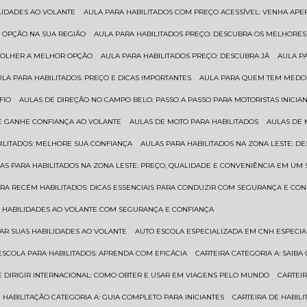
ILIDADES AO VOLANTE
AULA PARA HABILITADOS COM PREÇO ACESSÍVEL: VENHA APE
R OPÇÃO NA SUA REGIÃO
AULA PARA HABILITADOS PREÇO: DESCUBRA OS MELHORE
SCOLHER A MELHOR OPÇÃO
AULA PARA HABILITADOS PREÇO: DESCUBRA JÁ
AULA P
AULA PARA HABILITADOS: PREÇO E DICAS IMPORTANTES
AULA PARA QUEM TEM MEDO 
FIO
AULAS DE DIREÇÃO NO CAMPO BELO: PASSO A PASSO PARA MOTORISTAS INICIA
 E GANHE CONFIANÇA AO VOLANTE
AULAS DE MOTO PARA HABILITADOS
AULAS DE
BILITADOS: MELHORE SUA CONFIANÇA
AULAS PARA HABILITADOS NA ZONA LESTE: D
LAS PARA HABILITADOS NA ZONA LESTE: PREÇO, QUALIDADE E CONVENIÊNCIA EM UM 
ARA RECÉM HABILITADOS: DICAS ESSENCIAIS PARA CONDUZIR COM SEGURANÇA E CO
AS HABILIDADES AO VOLANTE COM SEGURANÇA E CONFIANÇA
RAR SUAS HABILIDADES AO VOLANTE
AUTO ESCOLA ESPECIALIZADA EM CNH ESPECI
ESCOLA PARA HABILITADOS: APRENDA COM EFICÁCIA
CARTEIRA CATEGORIA A: SAIB
DE DIRIGIR INTERNACIONAL: COMO OBTER E USAR EM VIAGENS PELO MUNDO
CARTEI
E HABILITAÇÃO CATEGORIA A: GUIA COMPLETO PARA INICIANTES
CARTEIRA DE HABIL