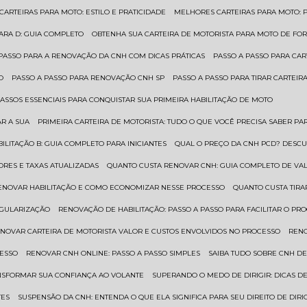
 CARTEIRAS PARA MOTO: ESTILO E PRATICIDADE
MELHORES CARTEIRAS PARA MOTO: P
PARA D: GUIA COMPLETO
OBTENHA SUA CARTEIRA DE MOTORISTA PARA MOTO DE FOR
 PASSO PARA A RENOVAÇÃO DA CNH COM DICAS PRÁTICAS
PASSO A PASSO PARA CAR
O
PASSO A PASSO PARA RENOVAÇÃO CNH SP
PASSO A PASSO PARA TIRAR CARTEI
PASSOS ESSENCIAIS PARA CONQUISTAR SUA PRIMEIRA HABILITAÇÃO DE MOTO
AR A SUA
PRIMEIRA CARTEIRA DE MOTORISTA: TUDO O QUE VOCÊ PRECISA SABER PA
BILITAÇÃO B: GUIA COMPLETO PARA INICIANTES
QUAL O PREÇO DA CNH PCD? DESCU
ORES E TAXAS ATUALIZADAS
QUANTO CUSTA RENOVAR CNH: GUIA COMPLETO DE V
RENOVAR HABILITAÇÃO E COMO ECONOMIZAR NESSE PROCESSO
QUANTO CUSTA TIRA
EGULARIZAÇÃO
RENOVAÇÃO DE HABILITAÇÃO: PASSO A PASSO PARA FACILITAR O PR
ENOVAR CARTEIRA DE MOTORISTA VALOR E CUSTOS ENVOLVIDOS NO PROCESSO
REN
CESSO
RENOVAR CNH ONLINE: PASSO A PASSO SIMPLES
SAIBA TUDO SOBRE CNH D
ANSFORMAR SUA CONFIANÇA AO VOLANTE
SUPERANDO O MEDO DE DIRIGIR: DICAS D
TES
SUSPENSÃO DA CNH: ENTENDA O QUE ELA SIGNIFICA PARA SEU DIREITO DE DIRI