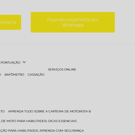
Faça seu orçamento por
a mesmo
Whatsapp
PONTUAÇÃO
SERVIÇOS ONLINE
O
BAFÔMETRO
CASSAÇÃO
ETO
APRENDA TUDO SOBRE A CARTEIRA DE MOTORISTA B
A DE MOTO PARA HABILITADOS: DICAS ESSENCIAIS
REÇÃO PARA HABILITADOS: APRENDA COM SEGURANÇA