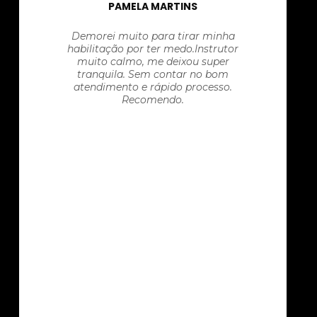
PAMELA MARTINS
Demorei muito para tirar minha
habilitação por ter medo.Instrutor
muito calmo, me deixou super
tranquila. Sem contar no bom
atendimento e rápido processo.
Recomendo.