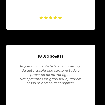
PAULO SOARES
Fiquei muito satisfeito com o serviço
da auto escola que cumpriu todo o
processo de forma ágil e
transparente.Obrigado por ajudarem
nessa minha nova conquista.