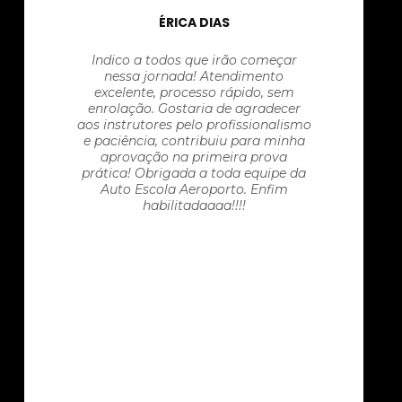
ÉRICA DIAS
Indico a todos que irão começar
nessa jornada! Atendimento
excelente, processo rápido, sem
enrolação. Gostaria de agradecer
aos instrutores pelo profissionalismo
e paciência, contribuiu para minha
aprovação na primeira prova
prática! Obrigada a toda equipe da
Auto Escola Aeroporto. Enfim
habilitadaaaa!!!!