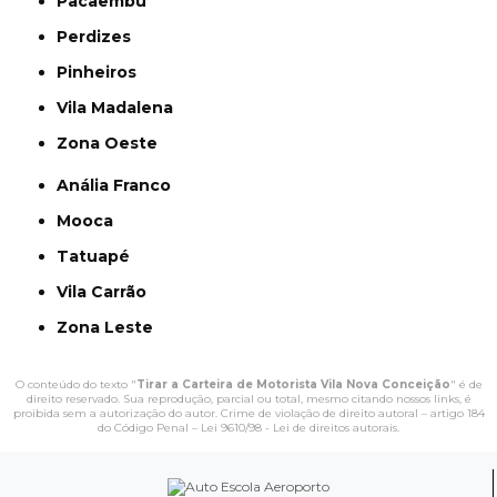
Pacaembu
Perdizes
Pinheiros
Vila Madalena
Zona Oeste
Anália Franco
Mooca
Tatuapé
Vila Carrão
Zona Leste
O conteúdo do texto "
Tirar a Carteira de Motorista Vila Nova Conceição
" é de
direito reservado. Sua reprodução, parcial ou total, mesmo citando nossos links, é
proibida sem a autorização do autor. Crime de violação de direito autoral – artigo 184
do Código Penal –
Lei 9610/98 - Lei de direitos autorais
.