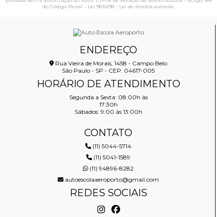
proibida sem a autorização do autor. Crime de violação de direito autoral – artigo 184
do Código Penal –
Lei 9610/98 - Lei de direitos autorais
.
ENDEREÇO
Rua Vieira de Morais, 1458 - Campo Belo
São Paulo - SP - CEP: 04617-005
HORÁRIO DE ATENDIMENTO
Segunda a Sexta: 08:00h às
17:30h
Sábados: 9:00 às 13:00h
CONTATO
(11) 5044-5714
(11) 5041-1589
(11) 94896-8282
autoescolaaeroporto@gmail.com
REDES SOCIAIS