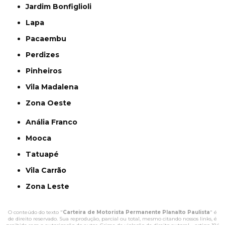
Jardim Bonfiglioli
Lapa
Pacaembu
Perdizes
Pinheiros
Vila Madalena
Zona Oeste
Anália Franco
Mooca
Tatuapé
Vila Carrão
Zona Leste
O conteúdo do texto "
Carteira de Motorista Permanente Planalto Paulista
" é
de direito reservado. Sua reprodução, parcial ou total, mesmo citando nossos links, é