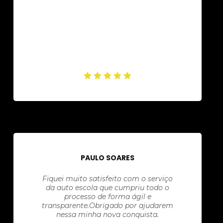
PAULO SOARES
Fiquei muito satisfeito com o serviço
da auto escola que cumpriu todo o
processo de forma ágil e
transparente.Obrigado por ajudarem
nessa minha nova conquista.