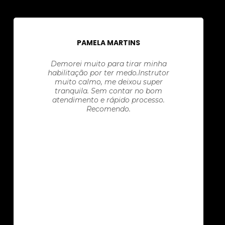
PAMELA MARTINS
Demorei muito para tirar minha
habilitação por ter medo.Instrutor
muito calmo, me deixou super
tranquila. Sem contar no bom
atendimento e rápido processo.
Recomendo.