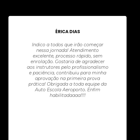
ÉRICA DIAS
Indico a todos que irão começar
nessa jornada! Atendimento
excelente, processo rápido, sem
enrolação. Gostaria de agradecer
aos instrutores pelo profissionalismo
e paciência, contribuiu para minha
aprovação na primeira prova
prática! Obrigada a toda equipe da
Auto Escola Aeroporto. Enfim
habilitadaaaa!!!!