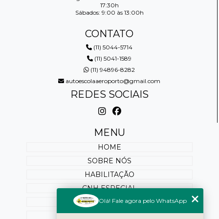
17:30h
Sábados: 9:00 às 13:00h
CONTATO
(11) 5044-5714
(11) 5041-1589
(11) 94896-8282
autoescolaaeroporto@gmail.com
REDES SOCIAIS
MENU
HOME
SOBRE NÓS
HABILITAÇÃO
CNH ESPECIAL
Olá! Fale agora pelo WhatsApp
REABILITAÇÃO
PONTUAÇÃO