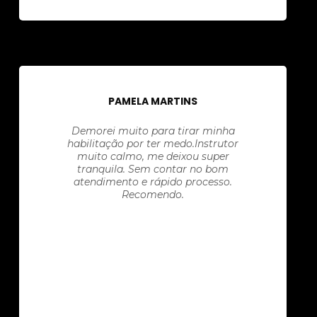
PAMELA MARTINS
Demorei muito para tirar minha
habilitação por ter medo.Instrutor
muito calmo, me deixou super
tranquila. Sem contar no bom
atendimento e rápido processo.
Recomendo.