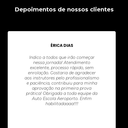
Depoimentos de nossos clientes
ÉRICA DIAS
Indico a todos que irão começar
nessa jornada! Atendimento
excelente, processo rápido, sem
enrolação. Gostaria de agradecer
aos instrutores pelo profissionalismo
e paciência, contribuiu para minha
aprovação na primeira prova
prática! Obrigada a toda equipe da
Auto Escola Aeroporto. Enfim
habilitadaaaa!!!!