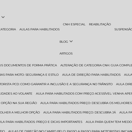
CNH ESPECIAL
REABILITAÇÃO
CATEGORIA
AULAS PARA HABILITADOS
SUSPENSÃ
BLOG
ARTIGOS
EUS DOCUMENTOS DE FORMA PRÁTICA
ALTERAÇÃO DE CATEGORIA CNH: GUIA COMPL
RAS PARA MOTO: SEGURANÇA E ESTILO
AULA DE DIREÇÃO PARA HABILITADOS
AUL
TORISTA PCD: COMO GARANTIR A INCLUSÃO E A SEGURANÇA NO TRÂNSITO
AULA DI
ILIDADES AO VOLANTE
AULA PARA HABILITADOS COM PREÇO ACESSÍVEL: VENHA APE
R OPÇÃO NA SUA REGIÃO
AULA PARA HABILITADOS PREÇO: DESCUBRA OS MELHORE
SCOLHER A MELHOR OPÇÃO
AULA PARA HABILITADOS PREÇO: DESCUBRA JÁ
AULA P
AULA PARA HABILITADOS: PREÇO E DICAS IMPORTANTES
AULA PARA QUEM TEM MEDO 
FIO
AULAS DE DIREÇÃO NO CAMPO BELO: PASSO A PASSO PARA MOTORISTAS INICIA