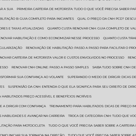
AR A SUA
PRIMEIRA CARTEIRA DE MOTORISTA: TUDO O QUE VOCÊ PRECISA SABER PA
BILITAÇÃO B: GUIA COMPLETO PARA INICIANTES
QUAL O PREÇO DA CNH PCD? DESCU
ORES E TAXAS ATUALIZADAS
QUANTO CUSTA RENOVAR CNH: GUIA COMPLETO DE V
RENOVAR HABILITAÇÃO E COMO ECONOMIZAR NESSE PROCESSO
QUANTO CUSTA TIRA
EGULARIZAÇÃO
RENOVAÇÃO DE HABILITAÇÃO: PASSO A PASSO PARA FACILITAR O PR
ENOVAR CARTEIRA DE MOTORISTA VALOR E CUSTOS ENVOLVIDOS NO PROCESSO
REN
CESSO
RENOVAR CNH ONLINE: PASSO A PASSO SIMPLES
SAIBA TUDO SOBRE CNH D
ANSFORMAR SUA CONFIANÇA AO VOLANTE
SUPERANDO O MEDO DE DIRIGIR: DICAS D
TES
SUSPENSÃO DA CNH: ENTENDA O QUE ELA SIGNIFICA PARA SEU DIREITO DE DIRI
 HABILITADOS PREÇO ACESSÍVEL E BENEFÍCIOS INCRÍVEIS
E A DIRIGIR COM CONFIANÇA
TREINAMENTO PARA HABILITADOS: DICAS DE PREÇO I
S HABILIDADES E AVANÇAR NA CARREIRA
TROCA DE CATEGORIA CNH: TUDO QUE VO
ILITAÇÃO PARA MOTOCICLETA
TUDO O QUE VOCÊ PRECISA SABER SOBRE A CARTEIRA
 COMO INICIAR SUA JORNADA NA DIREÇÃO
TUDO QUE VOCÊ PRECISA SABER SOBRE AS