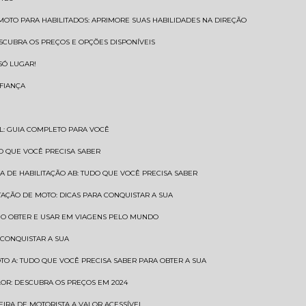
 MOTO PARA HABILITADOS: APRIMORE SUAS HABILIDADES NA DIREÇÃO
ESCUBRA OS PREÇOS E OPÇÕES DISPONÍVEIS
SÓ LUGAR!
NFIANÇA
AL: GUIA COMPLETO PARA VOCÊ
A O QUE VOCÊ PRECISA SABER
RA DE HABILITAÇÃO AB: TUDO QUE VOCÊ PRECISA SABER
ITAÇÃO DE MOTO: DICAS PARA CONQUISTAR A SUA
COMO OBTER E USAR EM VIAGENS PELO MUNDO
 CONQUISTAR A SUA
OTO A: TUDO QUE VOCÊ PRECISA SABER PARA OBTER A SUA
LOR: DESCUBRA OS PREÇOS EM 2024
TEIRA DE MOTORISTA A VALOR ACESSÍVEL