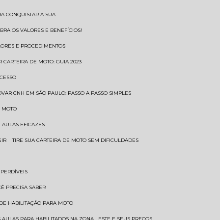
RA CONQUISTAR A SUA
BRA OS VALORES E BENEFÍCIOS!
ALORES E PROCEDIMENTOS
R CARTEIRA DE MOTO: GUIA 2023
OCESSO
OVAR CNH EM SÃO PAULO: PASSO A PASSO SIMPLES
E MOTO
E AULAS EFICAZES
GIR
TIRE SUA CARTEIRA DE MOTO SEM DIFICULDADES
MPERDÍVEIS
CÊ PRECISA SABER
 DE HABILITAÇÃO PARA MOTO
 AULAS PARA HABILITADOS NA ZONA LESTE E SEUS PREÇOS.