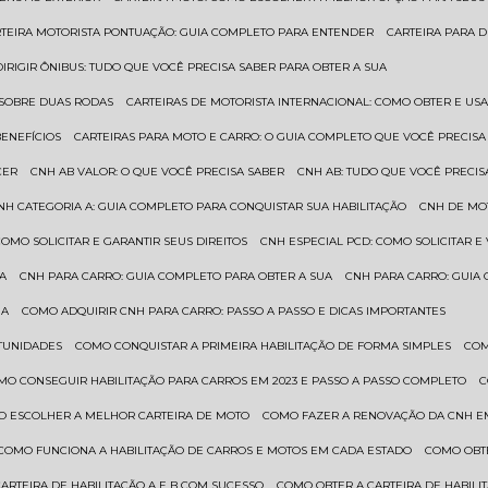
RTEIRA MOTORISTA PONTUAÇÃO: GUIA COMPLETO PARA ENTENDER
CARTEIRA PARA 
 DIRIGIR ÔNIBUS: TUDO QUE VOCÊ PRECISA SABER PARA OBTER A SUA
 SOBRE DUAS RODAS
CARTEIRAS DE MOTORISTA INTERNACIONAL: COMO OBTER E U
BENEFÍCIOS
CARTEIRAS PARA MOTO E CARRO: O GUIA COMPLETO QUE VOCÊ PRECISA
CER
CNH AB VALOR: O QUE VOCÊ PRECISA SABER
CNH AB: TUDO QUE VOCÊ PRECIS
CNH CATEGORIA A: GUIA COMPLETO PARA CONQUISTAR SUA HABILITAÇÃO
CNH DE MO
 COMO SOLICITAR E GARANTIR SEUS DIREITOS
CNH ESPECIAL PCD: COMO SOLICITAR 
UA
CNH PARA CARRO: GUIA COMPLETO PARA OBTER A SUA
CNH PARA CARRO: GUIA
UA
COMO ADQUIRIR CNH PARA CARRO: PASSO A PASSO E DICAS IMPORTANTES
RTUNIDADES
COMO CONQUISTAR A PRIMEIRA HABILITAÇÃO DE FORMA SIMPLES
CO
OMO CONSEGUIR HABILITAÇÃO PARA CARROS EM 2023 E PASSO A PASSO COMPLETO
O ESCOLHER A MELHOR CARTEIRA DE MOTO
COMO FAZER A RENOVAÇÃO DA CNH E
COMO FUNCIONA A HABILITAÇÃO DE CARROS E MOTOS EM CADA ESTADO
COMO OBT
CARTEIRA DE HABILITAÇÃO A E B COM SUCESSO
COMO OBTER A CARTEIRA DE HABILI