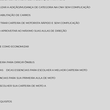
LIZAR A ADIÇÃO/MUDANÇA DE CATEGORIA NA CNH SEM COMPLICAÇÃO
HABILITAÇÃO DE CARROS
 TIRAR CARTEIRA DE MOTORISTA RÁPIDO E SEM COMPLICAÇÃO
 APROVEITAR AO MÁXIMO SUAS AULAS DE DIREÇÃO
S E COMO ECONOMIZAR
TEIRA PARA DIRIGIR ÔNIBUS
TAS
DICAS ESSENCIAIS PARA ESCOLHER A MELHOR CARTEIRA MOTO
SENCIAIS PARA SUA PRIMEIRA AULA DE MOTO
 ESCOLHER SUA CARTEIRA DE MOTO A
EQUISITOS