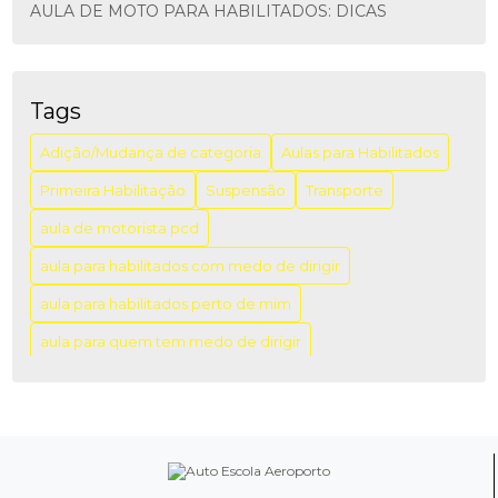
AULA DE MOTO PARA HABILITADOS: DICAS
ESSENCIAIS
AULA DE MOTO PARA HABILITADOS: DICAS
IMPORTANTES
Tags
AULA DE MOTORISTA PCD: COMO GARANTIR A
Adição/Mudança de categoria
Aulas para Habilitados
INCLUSÃO E A SEGURANÇA NO TRÂNSITO
Primeira Habilitação
Suspensão
Transporte
AULA DIREÇÃO PARA HABILITADOS: APRENDA COM
aula de motorista pcd
SEGURANÇA
aula para habilitados com medo de dirigir
AULA DIREÇÃO PARA HABILITADOS: DICAS PARA
APRIMORAR SUAS HABILIDADES AO VOLANTE
aula para habilitados perto de mim
aula para quem tem medo de dirigir
AULA PARA HABILITADOS COM PREÇO ACESSÍVEL:
VENHA APERFEIÇOAR SUAS HABILIDADES AO
aulas de direção campo belo
aulas de direção veicular
VOLANTE!
aulas para recém habilitados
AULA PARA HABILITADOS PERTO DE MIM: COMO
aulas particulares de direção para habilitados
ENCONTRAR A MELHOR OPÇÃO NA SUA REGIÃO
auto escola
auto escola especializada em cnh especial