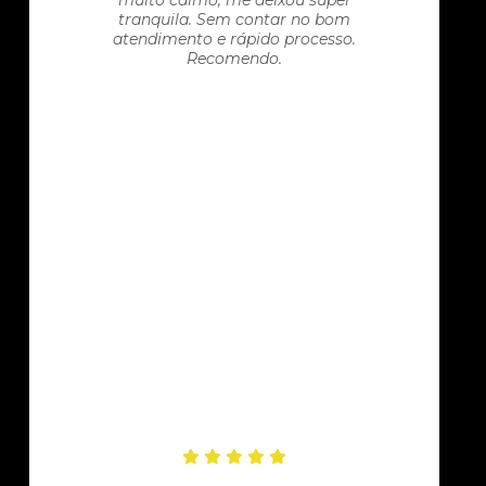
muito calmo, me deixou super
tranquila. Sem contar no bom
atendimento e rápido processo.
Recomendo.