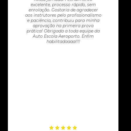
excelente, processo rápido, sem
enrolação. Gostaria de agradecer
aos instrutores pelo profissionalismo
e paciência, contribuiu para minha
aprovação na primeira prova
prática! Obrigada a toda equipe da
Auto Escola Aeroporto. Enfim
habilitadaaaa!!!!