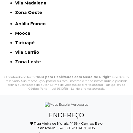
Vila Madalena
Zona Oeste
Anália Franco
Mooca
Tatuapé
Vila Carrão
Zona Leste
O conteúdo do texto "
Aula para Habilitados com Medo de Dirigir
" é de direito
reservado. Sua reprodução, parcial ou total, mesmo citando nossos links, é proibida
sem a autorização do autor. Crime de violação de direito autoral – artigo 184 do
Código Penal –
Lei 9610/98 - Lei de direitos autorais
.
ENDEREÇO
Rua Vieira de Morais, 1458 - Campo Belo
São Paulo - SP - CEP: 04617-005