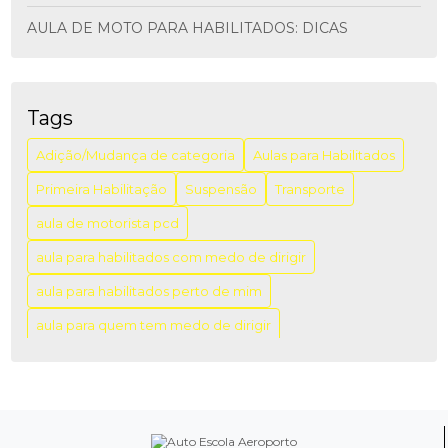
AULA DE MOTO PARA HABILITADOS: DICAS
ESSENCIAIS
AULA DE MOTO PARA HABILITADOS: DICAS
IMPORTANTES
Tags
AULA DE MOTORISTA PCD: COMO GARANTIR A
Adição/Mudança de categoria
Aulas para Habilitados
INCLUSÃO E A SEGURANÇA NO TRÂNSITO
Primeira Habilitação
Suspensão
Transporte
AULA DIREÇÃO PARA HABILITADOS: APRENDA COM
aula de motorista pcd
SEGURANÇA
aula para habilitados com medo de dirigir
AULA DIREÇÃO PARA HABILITADOS: DICAS PARA
APRIMORAR SUAS HABILIDADES AO VOLANTE
aula para habilitados perto de mim
aula para quem tem medo de dirigir
AULA PARA HABILITADOS COM PREÇO ACESSÍVEL:
VENHA APERFEIÇOAR SUAS HABILIDADES AO
aulas de direção campo belo
aulas de direção veicular
VOLANTE!
aulas para recém habilitados
AULA PARA HABILITADOS PERTO DE MIM: COMO
aulas particulares de direção para habilitados
ENCONTRAR A MELHOR OPÇÃO NA SUA REGIÃO