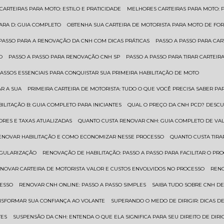
 CARTEIRAS PARA MOTO: ESTILO E PRATICIDADE
MELHORES CARTEIRAS PARA MOTO: P
PARA D: GUIA COMPLETO
OBTENHA SUA CARTEIRA DE MOTORISTA PARA MOTO DE FOR
 PASSO PARA A RENOVAÇÃO DA CNH COM DICAS PRÁTICAS
PASSO A PASSO PARA CAR
O
PASSO A PASSO PARA RENOVAÇÃO CNH SP
PASSO A PASSO PARA TIRAR CARTEI
PASSOS ESSENCIAIS PARA CONQUISTAR SUA PRIMEIRA HABILITAÇÃO DE MOTO
AR A SUA
PRIMEIRA CARTEIRA DE MOTORISTA: TUDO O QUE VOCÊ PRECISA SABER PA
BILITAÇÃO B: GUIA COMPLETO PARA INICIANTES
QUAL O PREÇO DA CNH PCD? DESCU
ORES E TAXAS ATUALIZADAS
QUANTO CUSTA RENOVAR CNH: GUIA COMPLETO DE V
RENOVAR HABILITAÇÃO E COMO ECONOMIZAR NESSE PROCESSO
QUANTO CUSTA TIRA
EGULARIZAÇÃO
RENOVAÇÃO DE HABILITAÇÃO: PASSO A PASSO PARA FACILITAR O PR
ENOVAR CARTEIRA DE MOTORISTA VALOR E CUSTOS ENVOLVIDOS NO PROCESSO
REN
CESSO
RENOVAR CNH ONLINE: PASSO A PASSO SIMPLES
SAIBA TUDO SOBRE CNH D
ANSFORMAR SUA CONFIANÇA AO VOLANTE
SUPERANDO O MEDO DE DIRIGIR: DICAS D
TES
SUSPENSÃO DA CNH: ENTENDA O QUE ELA SIGNIFICA PARA SEU DIREITO DE DIRI