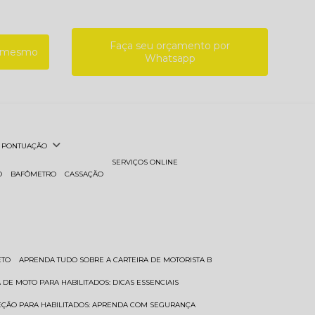
Faça seu orçamento por
a mesmo
Whatsapp
PONTUAÇÃO
SERVIÇOS ONLINE
O
BAFÔMETRO
CASSAÇÃO
ETO
APRENDA TUDO SOBRE A CARTEIRA DE MOTORISTA B
A DE MOTO PARA HABILITADOS: DICAS ESSENCIAIS
REÇÃO PARA HABILITADOS: APRENDA COM SEGURANÇA