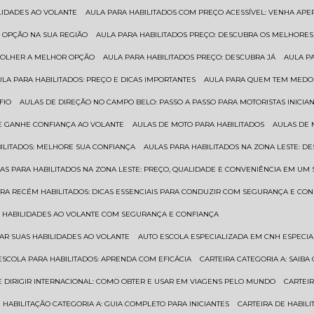
ILIDADES AO VOLANTE
AULA PARA HABILITADOS COM PREÇO ACESSÍVEL: VENHA APE
R OPÇÃO NA SUA REGIÃO
AULA PARA HABILITADOS PREÇO: DESCUBRA OS MELHORE
SCOLHER A MELHOR OPÇÃO
AULA PARA HABILITADOS PREÇO: DESCUBRA JÁ
AULA P
AULA PARA HABILITADOS: PREÇO E DICAS IMPORTANTES
AULA PARA QUEM TEM MEDO 
FIO
AULAS DE DIREÇÃO NO CAMPO BELO: PASSO A PASSO PARA MOTORISTAS INICIA
 E GANHE CONFIANÇA AO VOLANTE
AULAS DE MOTO PARA HABILITADOS
AULAS DE
BILITADOS: MELHORE SUA CONFIANÇA
AULAS PARA HABILITADOS NA ZONA LESTE: D
LAS PARA HABILITADOS NA ZONA LESTE: PREÇO, QUALIDADE E CONVENIÊNCIA EM UM 
ARA RECÉM HABILITADOS: DICAS ESSENCIAIS PARA CONDUZIR COM SEGURANÇA E CO
AS HABILIDADES AO VOLANTE COM SEGURANÇA E CONFIANÇA
RAR SUAS HABILIDADES AO VOLANTE
AUTO ESCOLA ESPECIALIZADA EM CNH ESPECI
ESCOLA PARA HABILITADOS: APRENDA COM EFICÁCIA
CARTEIRA CATEGORIA A: SAIB
DE DIRIGIR INTERNACIONAL: COMO OBTER E USAR EM VIAGENS PELO MUNDO
CARTEI
E HABILITAÇÃO CATEGORIA A: GUIA COMPLETO PARA INICIANTES
CARTEIRA DE HABIL