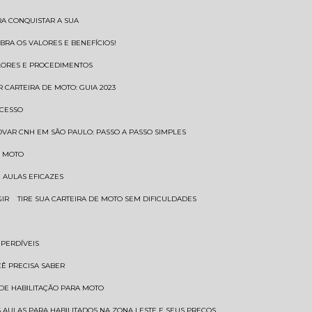
RA CONQUISTAR A SUA
BRA OS VALORES E BENEFÍCIOS!
ALORES E PROCEDIMENTOS
R CARTEIRA DE MOTO: GUIA 2023
OCESSO
OVAR CNH EM SÃO PAULO: PASSO A PASSO SIMPLES
E MOTO
E AULAS EFICAZES
GIR
TIRE SUA CARTEIRA DE MOTO SEM DIFICULDADES
MPERDÍVEIS
CÊ PRECISA SABER
 DE HABILITAÇÃO PARA MOTO
 AULAS PARA HABILITADOS NA ZONA LESTE E SEUS PREÇOS.