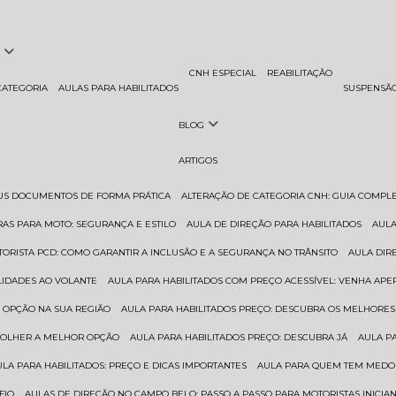
CNH ESPECIAL
REABILITAÇÃO
CATEGORIA
AULAS PARA HABILITADOS
SUSPENSÃ
BLOG
ARTIGOS
EUS DOCUMENTOS DE FORMA PRÁTICA
ALTERAÇÃO DE CATEGORIA CNH: GUIA COMPL
RAS PARA MOTO: SEGURANÇA E ESTILO
AULA DE DIREÇÃO PARA HABILITADOS
AUL
TORISTA PCD: COMO GARANTIR A INCLUSÃO E A SEGURANÇA NO TRÂNSITO
AULA DI
ILIDADES AO VOLANTE
AULA PARA HABILITADOS COM PREÇO ACESSÍVEL: VENHA APE
R OPÇÃO NA SUA REGIÃO
AULA PARA HABILITADOS PREÇO: DESCUBRA OS MELHORE
SCOLHER A MELHOR OPÇÃO
AULA PARA HABILITADOS PREÇO: DESCUBRA JÁ
AULA P
AULA PARA HABILITADOS: PREÇO E DICAS IMPORTANTES
AULA PARA QUEM TEM MEDO 
FIO
AULAS DE DIREÇÃO NO CAMPO BELO: PASSO A PASSO PARA MOTORISTAS INICIA