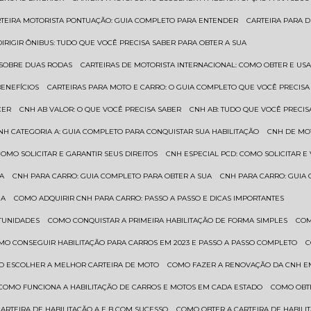
RTEIRA MOTORISTA PONTUAÇÃO: GUIA COMPLETO PARA ENTENDER
CARTEIRA PARA 
 DIRIGIR ÔNIBUS: TUDO QUE VOCÊ PRECISA SABER PARA OBTER A SUA
 SOBRE DUAS RODAS
CARTEIRAS DE MOTORISTA INTERNACIONAL: COMO OBTER E U
BENEFÍCIOS
CARTEIRAS PARA MOTO E CARRO: O GUIA COMPLETO QUE VOCÊ PRECISA
CER
CNH AB VALOR: O QUE VOCÊ PRECISA SABER
CNH AB: TUDO QUE VOCÊ PRECIS
CNH CATEGORIA A: GUIA COMPLETO PARA CONQUISTAR SUA HABILITAÇÃO
CNH DE MO
 COMO SOLICITAR E GARANTIR SEUS DIREITOS
CNH ESPECIAL PCD: COMO SOLICITAR 
UA
CNH PARA CARRO: GUIA COMPLETO PARA OBTER A SUA
CNH PARA CARRO: GUIA
UA
COMO ADQUIRIR CNH PARA CARRO: PASSO A PASSO E DICAS IMPORTANTES
RTUNIDADES
COMO CONQUISTAR A PRIMEIRA HABILITAÇÃO DE FORMA SIMPLES
CO
OMO CONSEGUIR HABILITAÇÃO PARA CARROS EM 2023 E PASSO A PASSO COMPLETO
O ESCOLHER A MELHOR CARTEIRA DE MOTO
COMO FAZER A RENOVAÇÃO DA CNH E
COMO FUNCIONA A HABILITAÇÃO DE CARROS E MOTOS EM CADA ESTADO
COMO OBT
CARTEIRA DE HABILITAÇÃO A E B COM SUCESSO
COMO OBTER A CARTEIRA DE HABILI