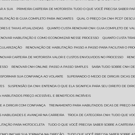
AR A SUA
PRIMEIRA CARTEIRA DE MOTORISTA: TUDO O QUE VOCÊ PRECISA SABER PA
BILITAÇÃO B: GUIA COMPLETO PARA INICIANTES
QUAL O PREÇO DA CNH PCD? DESCU
ORES E TAXAS ATUALIZADAS
QUANTO CUSTA RENOVAR CNH: GUIA COMPLETO DE V
RENOVAR HABILITAÇÃO E COMO ECONOMIZAR NESSE PROCESSO
QUANTO CUSTA TIRA
EGULARIZAÇÃO
RENOVAÇÃO DE HABILITAÇÃO: PASSO A PASSO PARA FACILITAR O PR
ENOVAR CARTEIRA DE MOTORISTA VALOR E CUSTOS ENVOLVIDOS NO PROCESSO
REN
CESSO
RENOVAR CNH ONLINE: PASSO A PASSO SIMPLES
SAIBA TUDO SOBRE CNH D
ANSFORMAR SUA CONFIANÇA AO VOLANTE
SUPERANDO O MEDO DE DIRIGIR: DICAS D
TES
SUSPENSÃO DA CNH: ENTENDA O QUE ELA SIGNIFICA PARA SEU DIREITO DE DIRI
 HABILITADOS PREÇO ACESSÍVEL E BENEFÍCIOS INCRÍVEIS
E A DIRIGIR COM CONFIANÇA
TREINAMENTO PARA HABILITADOS: DICAS DE PREÇO I
S HABILIDADES E AVANÇAR NA CARREIRA
TROCA DE CATEGORIA CNH: TUDO QUE VO
ILITAÇÃO PARA MOTOCICLETA
TUDO O QUE VOCÊ PRECISA SABER SOBRE A CARTEIRA
 COMO INICIAR SUA JORNADA NA DIREÇÃO
TUDO QUE VOCÊ PRECISA SABER SOBRE AS