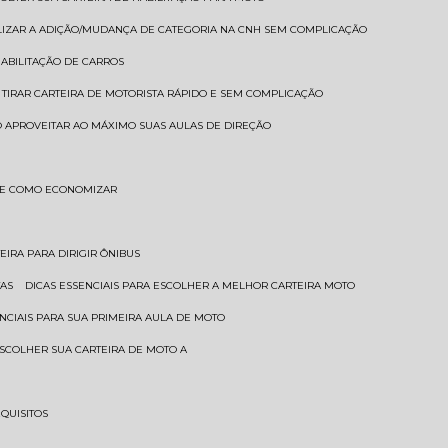
LIZAR A ADIÇÃO/MUDANÇA DE CATEGORIA NA CNH SEM COMPLICAÇÃO
HABILITAÇÃO DE CARROS
 TIRAR CARTEIRA DE MOTORISTA RÁPIDO E SEM COMPLICAÇÃO
 APROVEITAR AO MÁXIMO SUAS AULAS DE DIREÇÃO
S E COMO ECONOMIZAR
TEIRA PARA DIRIGIR ÔNIBUS
TAS
DICAS ESSENCIAIS PARA ESCOLHER A MELHOR CARTEIRA MOTO
SENCIAIS PARA SUA PRIMEIRA AULA DE MOTO
 ESCOLHER SUA CARTEIRA DE MOTO A
EQUISITOS