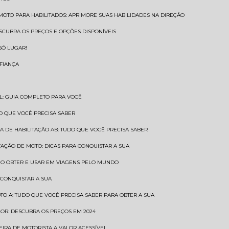
 MOTO PARA HABILITADOS: APRIMORE SUAS HABILIDADES NA DIREÇÃO
ESCUBRA OS PREÇOS E OPÇÕES DISPONÍVEIS
SÓ LUGAR!
NFIANÇA
AL: GUIA COMPLETO PARA VOCÊ
A O QUE VOCÊ PRECISA SABER
RA DE HABILITAÇÃO AB: TUDO QUE VOCÊ PRECISA SABER
ITAÇÃO DE MOTO: DICAS PARA CONQUISTAR A SUA
COMO OBTER E USAR EM VIAGENS PELO MUNDO
 CONQUISTAR A SUA
OTO A: TUDO QUE VOCÊ PRECISA SABER PARA OBTER A SUA
LOR: DESCUBRA OS PREÇOS EM 2024
TEIRA DE MOTORISTA A VALOR ACESSÍVEL