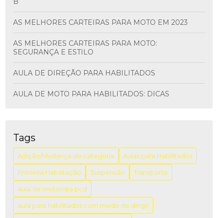
B
AS MELHORES CARTEIRAS PARA MOTO EM 2023
AS MELHORES CARTEIRAS PARA MOTO:
SEGURANÇA E ESTILO
AULA DE DIREÇÃO PARA HABILITADOS
AULA DE MOTO PARA HABILITADOS: DICAS
ESSENCIAIS
AULA DE MOTO PARA HABILITADOS: DICAS
IMPORTANTES
Tags
AULA DE MOTORISTA PCD: COMO GARANTIR A
Adição/Mudança de categoria
Aulas para Habilitados
INCLUSÃO E A SEGURANÇA NO TRÂNSITO
Primeira Habilitação
Suspensão
Transporte
AULA DIREÇÃO PARA HABILITADOS: APRENDA COM
aula de motorista pcd
SEGURANÇA
aula para habilitados com medo de dirigir
AULA DIREÇÃO PARA HABILITADOS: DICAS PARA