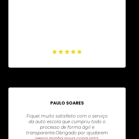
PAULO SOARES
Fiquei muito satisfeito com o serviço
da auto escola que cumpriu todo o
processo de forma ágil e
transparente.Obrigado por ajudarem
nessa minha nova conquista.