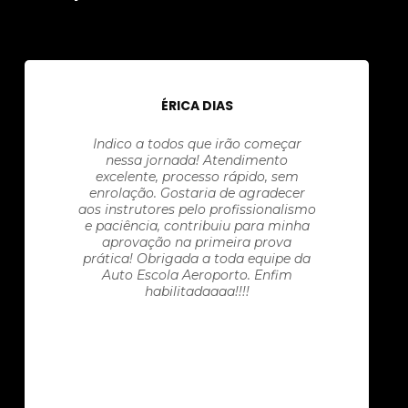
ÉRICA DIAS
Indico a todos que irão começar
nessa jornada! Atendimento
excelente, processo rápido, sem
enrolação. Gostaria de agradecer
aos instrutores pelo profissionalismo
e paciência, contribuiu para minha
aprovação na primeira prova
prática! Obrigada a toda equipe da
Auto Escola Aeroporto. Enfim
habilitadaaaa!!!!