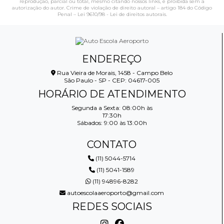
reprodução, parcial ou total, mesmo citando nossos links, é proibida sem a
autorização do autor. Crime de violação de direito autoral – artigo 184 do Código
Penal –
Lei 9610/98 - Lei de direitos autorais
.
ENDEREÇO
Rua Vieira de Morais, 1458 - Campo Belo
São Paulo - SP - CEP: 04617-005
HORÁRIO DE ATENDIMENTO
Segunda a Sexta: 08:00h às
17:30h
Sábados: 9:00 às 13:00h
CONTATO
(11) 5044-5714
(11) 5041-1589
(11) 94896-8282
autoescolaaeroporto@gmail.com
REDES SOCIAIS