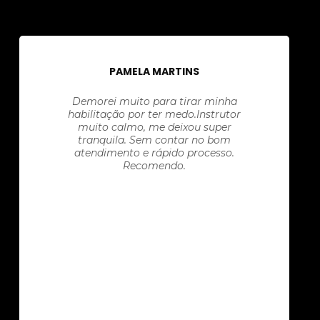
PAMELA MARTINS
Demorei muito para tirar minha
habilitação por ter medo.Instrutor
muito calmo, me deixou super
tranquila. Sem contar no bom
atendimento e rápido processo.
Recomendo.