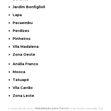
Jardim Bonfiglioli
Lapa
Pacaembu
Perdizes
Pinheiros
Vila Madalena
Zona Oeste
Anália Franco
Mooca
Tatuapé
Vila Carrão
Zona Leste
O conteúdo do texto "
Habilitação para Carros
" é de direito reservado. Sua