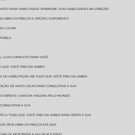
 MOTO PARA HABILITADOS: APRIMORE SUAS HABILIDADES NA DIREÇÃO
ESCUBRA OS PREÇOS E OPÇÕES DISPONÍVEIS
SÓ LUGAR!
NFIANÇA
AL: GUIA COMPLETO PARA VOCÊ
A O QUE VOCÊ PRECISA SABER
RA DE HABILITAÇÃO AB: TUDO QUE VOCÊ PRECISA SABER
ITAÇÃO DE MOTO: DICAS PARA CONQUISTAR A SUA
COMO OBTER E USAR EM VIAGENS PELO MUNDO
 CONQUISTAR A SUA
OTO A: TUDO QUE VOCÊ PRECISA SABER PARA OBTER A SUA
LOR: DESCUBRA OS PREÇOS EM 2024
TEIRA DE MOTORISTA A VALOR ACESSÍVEL