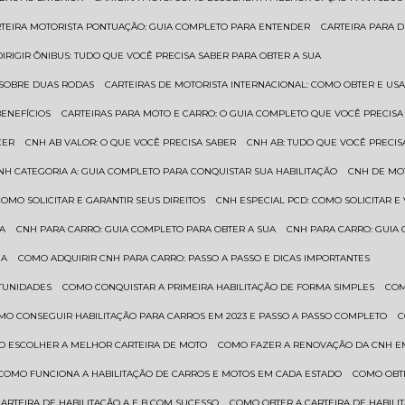
RTEIRA MOTORISTA PONTUAÇÃO: GUIA COMPLETO PARA ENTENDER
CARTEIRA PARA 
 DIRIGIR ÔNIBUS: TUDO QUE VOCÊ PRECISA SABER PARA OBTER A SUA
 SOBRE DUAS RODAS
CARTEIRAS DE MOTORISTA INTERNACIONAL: COMO OBTER E U
BENEFÍCIOS
CARTEIRAS PARA MOTO E CARRO: O GUIA COMPLETO QUE VOCÊ PRECISA
CER
CNH AB VALOR: O QUE VOCÊ PRECISA SABER
CNH AB: TUDO QUE VOCÊ PRECIS
CNH CATEGORIA A: GUIA COMPLETO PARA CONQUISTAR SUA HABILITAÇÃO
CNH DE MO
 COMO SOLICITAR E GARANTIR SEUS DIREITOS
CNH ESPECIAL PCD: COMO SOLICITAR 
UA
CNH PARA CARRO: GUIA COMPLETO PARA OBTER A SUA
CNH PARA CARRO: GUIA
UA
COMO ADQUIRIR CNH PARA CARRO: PASSO A PASSO E DICAS IMPORTANTES
RTUNIDADES
COMO CONQUISTAR A PRIMEIRA HABILITAÇÃO DE FORMA SIMPLES
CO
OMO CONSEGUIR HABILITAÇÃO PARA CARROS EM 2023 E PASSO A PASSO COMPLETO
O ESCOLHER A MELHOR CARTEIRA DE MOTO
COMO FAZER A RENOVAÇÃO DA CNH E
COMO FUNCIONA A HABILITAÇÃO DE CARROS E MOTOS EM CADA ESTADO
COMO OBT
CARTEIRA DE HABILITAÇÃO A E B COM SUCESSO
COMO OBTER A CARTEIRA DE HABILI