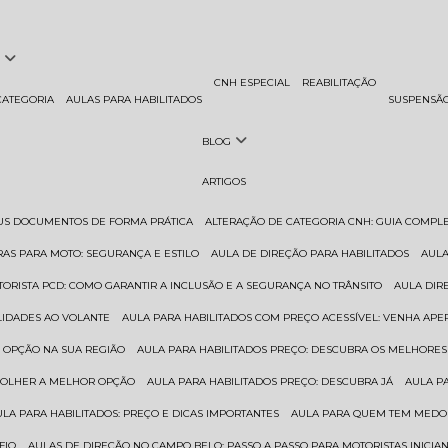
CNH ESPECIAL
REABILITAÇÃO
CATEGORIA
AULAS PARA HABILITADOS
SUSPENSÃ
BLOG
ARTIGOS
EUS DOCUMENTOS DE FORMA PRÁTICA
ALTERAÇÃO DE CATEGORIA CNH: GUIA COMPL
RAS PARA MOTO: SEGURANÇA E ESTILO
AULA DE DIREÇÃO PARA HABILITADOS
AUL
TORISTA PCD: COMO GARANTIR A INCLUSÃO E A SEGURANÇA NO TRÂNSITO
AULA DI
ILIDADES AO VOLANTE
AULA PARA HABILITADOS COM PREÇO ACESSÍVEL: VENHA APE
R OPÇÃO NA SUA REGIÃO
AULA PARA HABILITADOS PREÇO: DESCUBRA OS MELHORE
SCOLHER A MELHOR OPÇÃO
AULA PARA HABILITADOS PREÇO: DESCUBRA JÁ
AULA P
AULA PARA HABILITADOS: PREÇO E DICAS IMPORTANTES
AULA PARA QUEM TEM MEDO 
FIO
AULAS DE DIREÇÃO NO CAMPO BELO: PASSO A PASSO PARA MOTORISTAS INICIA