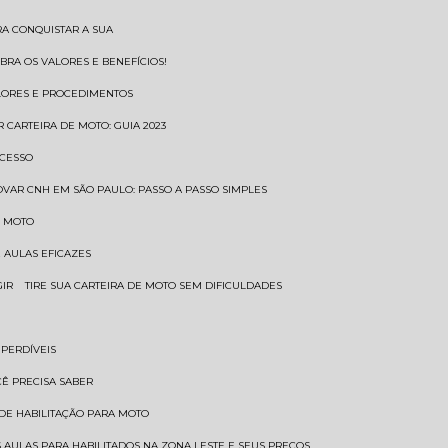
RA CONQUISTAR A SUA
BRA OS VALORES E BENEFÍCIOS!
ALORES E PROCEDIMENTOS
R CARTEIRA DE MOTO: GUIA 2023
OCESSO
OVAR CNH EM SÃO PAULO: PASSO A PASSO SIMPLES
E MOTO
E AULAS EFICAZES
GIR
TIRE SUA CARTEIRA DE MOTO SEM DIFICULDADES
MPERDÍVEIS
CÊ PRECISA SABER
 DE HABILITAÇÃO PARA MOTO
 AULAS PARA HABILITADOS NA ZONA LESTE E SEUS PREÇOS.