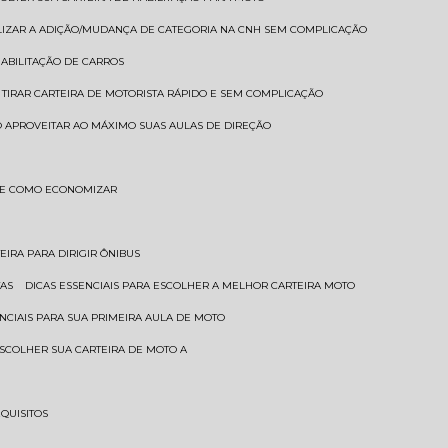
LIZAR A ADIÇÃO/MUDANÇA DE CATEGORIA NA CNH SEM COMPLICAÇÃO
HABILITAÇÃO DE CARROS
 TIRAR CARTEIRA DE MOTORISTA RÁPIDO E SEM COMPLICAÇÃO
 APROVEITAR AO MÁXIMO SUAS AULAS DE DIREÇÃO
S E COMO ECONOMIZAR
TEIRA PARA DIRIGIR ÔNIBUS
TAS
DICAS ESSENCIAIS PARA ESCOLHER A MELHOR CARTEIRA MOTO
SENCIAIS PARA SUA PRIMEIRA AULA DE MOTO
 ESCOLHER SUA CARTEIRA DE MOTO A
EQUISITOS