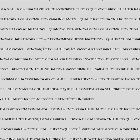
AR A SUA
PRIMEIRA CARTEIRA DE MOTORISTA: TUDO O QUE VOCÊ PRECISA SABER PA
BILITAÇÃO B: GUIA COMPLETO PARA INICIANTES
QUAL O PREÇO DA CNH PCD? DESCU
ORES E TAXAS ATUALIZADAS
QUANTO CUSTA RENOVAR CNH: GUIA COMPLETO DE V
RENOVAR HABILITAÇÃO E COMO ECONOMIZAR NESSE PROCESSO
QUANTO CUSTA TIRA
EGULARIZAÇÃO
RENOVAÇÃO DE HABILITAÇÃO: PASSO A PASSO PARA FACILITAR O PR
ENOVAR CARTEIRA DE MOTORISTA VALOR E CUSTOS ENVOLVIDOS NO PROCESSO
REN
CESSO
RENOVAR CNH ONLINE: PASSO A PASSO SIMPLES
SAIBA TUDO SOBRE CNH D
ANSFORMAR SUA CONFIANÇA AO VOLANTE
SUPERANDO O MEDO DE DIRIGIR: DICAS D
TES
SUSPENSÃO DA CNH: ENTENDA O QUE ELA SIGNIFICA PARA SEU DIREITO DE DIRI
 HABILITADOS PREÇO ACESSÍVEL E BENEFÍCIOS INCRÍVEIS
E A DIRIGIR COM CONFIANÇA
TREINAMENTO PARA HABILITADOS: DICAS DE PREÇO I
S HABILIDADES E AVANÇAR NA CARREIRA
TROCA DE CATEGORIA CNH: TUDO QUE VO
ILITAÇÃO PARA MOTOCICLETA
TUDO O QUE VOCÊ PRECISA SABER SOBRE A CARTEIRA
 COMO INICIAR SUA JORNADA NA DIREÇÃO
TUDO QUE VOCÊ PRECISA SABER SOBRE AS