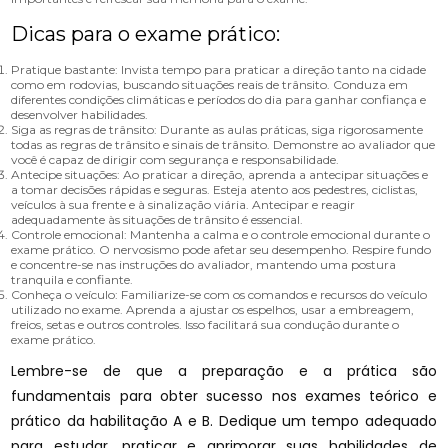
Dicas para o exame prático:
Pratique bastante: Invista tempo para praticar a direção tanto na cidade
como em rodovias, buscando situações reais de trânsito. Conduza em
diferentes condições climáticas e períodos do dia para ganhar confiança e
desenvolver habilidades.
Siga as regras de trânsito: Durante as aulas práticas, siga rigorosamente
todas as regras de trânsito e sinais de trânsito. Demonstre ao avaliador que
você é capaz de dirigir com segurança e responsabilidade.
Antecipe situações: Ao praticar a direção, aprenda a antecipar situações e
a tomar decisões rápidas e seguras. Esteja atento aos pedestres, ciclistas,
veículos à sua frente e à sinalização viária. Antecipar e reagir
adequadamente às situações de trânsito é essencial.
Controle emocional: Mantenha a calma e o controle emocional durante o
exame prático. O nervosismo pode afetar seu desempenho. Respire fundo
e concentre-se nas instruções do avaliador, mantendo uma postura
tranquila e confiante.
Conheça o veículo: Familiarize-se com os comandos e recursos do veículo
utilizado no exame. Aprenda a ajustar os espelhos, usar a embreagem,
freios, setas e outros controles. Isso facilitará sua condução durante o
exame prático.
Lembre-se de que a preparação e a prática são
fundamentais para obter sucesso nos exames teórico e
prático da habilitação A e B. Dedique um tempo adequado
para estudar, praticar e aprimorar suas habilidades de