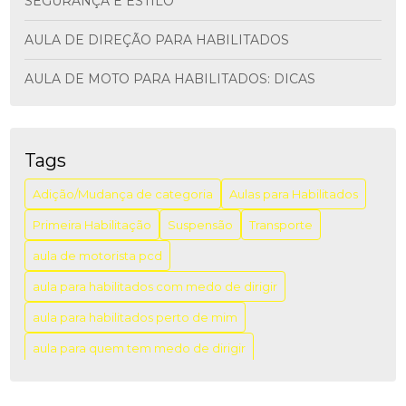
SEGURANÇA E ESTILO
AULA DE DIREÇÃO PARA HABILITADOS
AULA DE MOTO PARA HABILITADOS: DICAS
ESSENCIAIS
AULA DE MOTO PARA HABILITADOS: DICAS
IMPORTANTES
Tags
AULA DE MOTORISTA PCD: COMO GARANTIR A
Adição/Mudança de categoria
Aulas para Habilitados
INCLUSÃO E A SEGURANÇA NO TRÂNSITO
Primeira Habilitação
Suspensão
Transporte
AULA DIREÇÃO PARA HABILITADOS: APRENDA COM
aula de motorista pcd
SEGURANÇA
aula para habilitados com medo de dirigir
AULA DIREÇÃO PARA HABILITADOS: DICAS PARA
APRIMORAR SUAS HABILIDADES AO VOLANTE
aula para habilitados perto de mim
aula para quem tem medo de dirigir
AULA PARA HABILITADOS COM PREÇO ACESSÍVEL:
VENHA APERFEIÇOAR SUAS HABILIDADES AO
aulas de direção campo belo
aulas de direção veicular
VOLANTE!