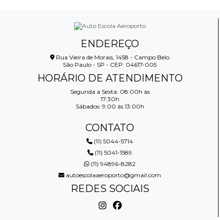
aulas para recém habilitados
AULA PARA HABILITADOS PERTO DE MIM: COMO
aulas particulares de direção para habilitados
ENCONTRAR A MELHOR OPÇÃO NA SUA REGIÃO
auto escola
auto escola especializada em cnh especial
AULA PARA HABILITADOS PREÇO: DESCUBRA OS
ENDEREÇO
MELHORES VALORES E OFERTAS DO MERCADO
carteira de habilitação a
carteira de habilitação a e b
Rua Vieira de Morais, 1458 - Campo Belo
São Paulo - SP - CEP: 04617-005
carteira de habilitação a internacional
AULA PARA HABILITADOS PREÇO: DESCUBRA COMO
HORÁRIO DE ATENDIMENTO
ECONOMIZAR E ESCOLHER A MELHOR OPÇÃO
carteira de habilitação carro e moto
Segunda a Sexta: 08:00h às
17:30h
AULA PARA HABILITADOS PREÇO: DESCUBRA JÁ
carteira de habilitação categoria a
Sábados: 9:00 às 13:00h
carteira de habilitação moto
AULA PARA HABILITADOS: DESCUBRA OS PREÇOS E
CONTATO
DICAS ÚTEIS
carteira de habilitação para moto
(11) 5044-5714
AULA PARA HABILITADOS: DICAS PARA ENCONTRAR
carteira de habilitação pcd
(11) 5041-1589
PERTO DE VOCÊ
(11) 94896-8282
carteira de habilitação ônibus
autoescolaaeroporto@gmail.com
AULA PARA HABILITADOS: PREÇO E DICAS
carteira de moto reabilitação
REDES SOCIAIS
IMPORTANTES
carteira de motorista de ônibus
AULA PARA QUEM TEM MEDO DE DIRIGIR
carteira de motorista definitiva