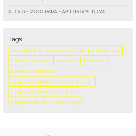
AULA DE MOTO PARA HABILITADOS: DICAS
ESSENCIAIS
AULA DE MOTO PARA HABILITADOS: DICAS
IMPORTANTES
Tags
AULA DE MOTORISTA PCD: COMO GARANTIR A
Adição/Mudança de categoria
Aulas para Habilitados
INCLUSÃO E A SEGURANÇA NO TRÂNSITO
Primeira Habilitação
Suspensão
Transporte
AULA DIREÇÃO PARA HABILITADOS: APRENDA COM
aula de motorista pcd
SEGURANÇA
aula para habilitados com medo de dirigir
AULA DIREÇÃO PARA HABILITADOS: DICAS PARA
APRIMORAR SUAS HABILIDADES AO VOLANTE
aula para habilitados perto de mim
aula para quem tem medo de dirigir
AULA PARA HABILITADOS COM PREÇO ACESSÍVEL:
VENHA APERFEIÇOAR SUAS HABILIDADES AO
aulas de direção campo belo
aulas de direção veicular
VOLANTE!
aulas para recém habilitados
AULA PARA HABILITADOS PERTO DE MIM: COMO
aulas particulares de direção para habilitados
ENCONTRAR A MELHOR OPÇÃO NA SUA REGIÃO