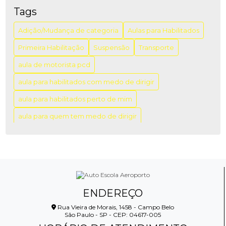
IMPORTANTES
Tags
AULA DE MOTORISTA PCD: COMO GARANTIR A
Adição/Mudança de categoria
Aulas para Habilitados
INCLUSÃO E A SEGURANÇA NO TRÂNSITO
Primeira Habilitação
Suspensão
Transporte
AULA DIREÇÃO PARA HABILITADOS: APRENDA COM
aula de motorista pcd
SEGURANÇA
aula para habilitados com medo de dirigir
AULA DIREÇÃO PARA HABILITADOS: DICAS PARA
APRIMORAR SUAS HABILIDADES AO VOLANTE
aula para habilitados perto de mim
aula para quem tem medo de dirigir
AULA PARA HABILITADOS COM PREÇO ACESSÍVEL:
VENHA APERFEIÇOAR SUAS HABILIDADES AO
aulas de direção campo belo
aulas de direção veicular
VOLANTE!
aulas para recém habilitados
AULA PARA HABILITADOS PERTO DE MIM: COMO
aulas particulares de direção para habilitados
ENCONTRAR A MELHOR OPÇÃO NA SUA REGIÃO
auto escola
auto escola especializada em cnh especial
AULA PARA HABILITADOS PREÇO: DESCUBRA OS
ENDEREÇO
MELHORES VALORES E OFERTAS DO MERCADO
carteira de habilitação a
carteira de habilitação a e b
Rua Vieira de Morais, 1458 - Campo Belo
São Paulo - SP - CEP: 04617-005
carteira de habilitação a internacional
AULA PARA HABILITADOS PREÇO: DESCUBRA COMO