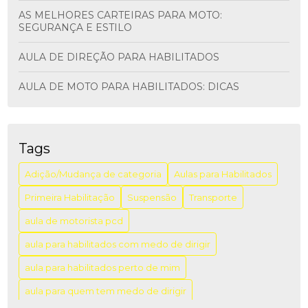
AS MELHORES CARTEIRAS PARA MOTO:
SEGURANÇA E ESTILO
AULA DE DIREÇÃO PARA HABILITADOS
AULA DE MOTO PARA HABILITADOS: DICAS
ESSENCIAIS
AULA DE MOTO PARA HABILITADOS: DICAS
IMPORTANTES
Tags
AULA DE MOTORISTA PCD: COMO GARANTIR A
Adição/Mudança de categoria
Aulas para Habilitados
INCLUSÃO E A SEGURANÇA NO TRÂNSITO
Primeira Habilitação
Suspensão
Transporte
AULA DIREÇÃO PARA HABILITADOS: APRENDA COM
aula de motorista pcd
SEGURANÇA
aula para habilitados com medo de dirigir
AULA DIREÇÃO PARA HABILITADOS: DICAS PARA
APRIMORAR SUAS HABILIDADES AO VOLANTE
aula para habilitados perto de mim
aula para quem tem medo de dirigir
AULA PARA HABILITADOS COM PREÇO ACESSÍVEL: