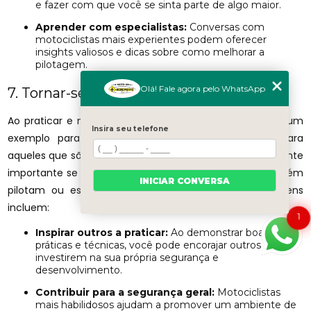
e fazer com que você se sinta parte de algo maior.
Aprender com especialistas:
Conversas com
motociclistas mais experientes podem oferecer
insights valiosos e dicas sobre como melhorar a
pilotagem.
Olá! Fale agora pelo WhatsApp
7. Tornar-se um Modelo a Ser Copiado
Ao praticar e melhorar suas habilidades, você se torna um
Insira seu telefone
exemplo para outros motociclistas, especialmente para
aqueles que são novos na pilotagem. Isso é particularmente
importante se você tem amigos ou familiares que também
INICIAR CONVERSA
pilotam ou estão pensando em começar. As vantagens
incluem:
1
Inspirar outros a praticar:
Ao demonstrar boas
práticas e técnicas, você pode encorajar outros a
investirem na sua própria segurança e
desenvolvimento.
Contribuir para a segurança geral:
Motociclistas
mais habilidosos ajudam a promover um ambiente de