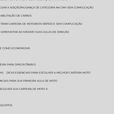
LIZAR A ADIÇÃO/MUDANÇA DE CATEGORIA NA CNH SEM COMPLICAÇÃO
HABILITAÇÃO DE CARROS
 TIRAR CARTEIRA DE MOTORISTA RÁPIDO E SEM COMPLICAÇÃO
 APROVEITAR AO MÁXIMO SUAS AULAS DE DIREÇÃO
S E COMO ECONOMIZAR
TEIRA PARA DIRIGIR ÔNIBUS
TAS
DICAS ESSENCIAIS PARA ESCOLHER A MELHOR CARTEIRA MOTO
SENCIAIS PARA SUA PRIMEIRA AULA DE MOTO
 ESCOLHER SUA CARTEIRA DE MOTO A
EQUISITOS