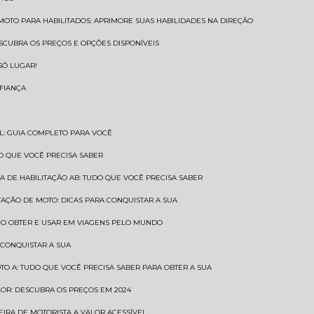
 MOTO PARA HABILITADOS: APRIMORE SUAS HABILIDADES NA DIREÇÃO
ESCUBRA OS PREÇOS E OPÇÕES DISPONÍVEIS
SÓ LUGAR!
NFIANÇA
AL: GUIA COMPLETO PARA VOCÊ
A O QUE VOCÊ PRECISA SABER
RA DE HABILITAÇÃO AB: TUDO QUE VOCÊ PRECISA SABER
ITAÇÃO DE MOTO: DICAS PARA CONQUISTAR A SUA
COMO OBTER E USAR EM VIAGENS PELO MUNDO
 CONQUISTAR A SUA
OTO A: TUDO QUE VOCÊ PRECISA SABER PARA OBTER A SUA
LOR: DESCUBRA OS PREÇOS EM 2024
TEIRA DE MOTORISTA A VALOR ACESSÍVEL