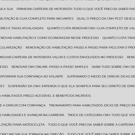
AR A SUA
PRIMEIRA CARTEIRA DE MOTORISTA: TUDO O QUE VOCÊ PRECISA SABER PA
BILITAÇÃO B: GUIA COMPLETO PARA INICIANTES
QUAL O PREÇO DA CNH PCD? DESCU
ORES E TAXAS ATUALIZADAS
QUANTO CUSTA RENOVAR CNH: GUIA COMPLETO DE V
RENOVAR HABILITAÇÃO E COMO ECONOMIZAR NESSE PROCESSO
QUANTO CUSTA TIRA
EGULARIZAÇÃO
RENOVAÇÃO DE HABILITAÇÃO: PASSO A PASSO PARA FACILITAR O PR
ENOVAR CARTEIRA DE MOTORISTA VALOR E CUSTOS ENVOLVIDOS NO PROCESSO
REN
CESSO
RENOVAR CNH ONLINE: PASSO A PASSO SIMPLES
SAIBA TUDO SOBRE CNH D
ANSFORMAR SUA CONFIANÇA AO VOLANTE
SUPERANDO O MEDO DE DIRIGIR: DICAS D
TES
SUSPENSÃO DA CNH: ENTENDA O QUE ELA SIGNIFICA PARA SEU DIREITO DE DIRI
 HABILITADOS PREÇO ACESSÍVEL E BENEFÍCIOS INCRÍVEIS
E A DIRIGIR COM CONFIANÇA
TREINAMENTO PARA HABILITADOS: DICAS DE PREÇO I
S HABILIDADES E AVANÇAR NA CARREIRA
TROCA DE CATEGORIA CNH: TUDO QUE VO
ILITAÇÃO PARA MOTOCICLETA
TUDO O QUE VOCÊ PRECISA SABER SOBRE A CARTEIRA
 COMO INICIAR SUA JORNADA NA DIREÇÃO
TUDO QUE VOCÊ PRECISA SABER SOBRE AS