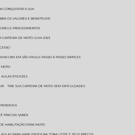
RA CONQUISTAR A SUA
BRA OS VALORES E BENEFÍCIOS!
ALORES E PROCEDIMENTOS
R CARTEIRA DE MOTO: GUIA 2023
OCESSO
OVAR CNH EM SÃO PAULO: PASSO A PASSO SIMPLES
E MOTO
E AULAS EFICAZES
GIR
TIRE SUA CARTEIRA DE MOTO SEM DIFICULDADES
MPERDÍVEIS
CÊ PRECISA SABER
 DE HABILITAÇÃO PARA MOTO
 AULAS PARA HABILITADOS NA ZONA LESTE E SEUS PREÇOS.