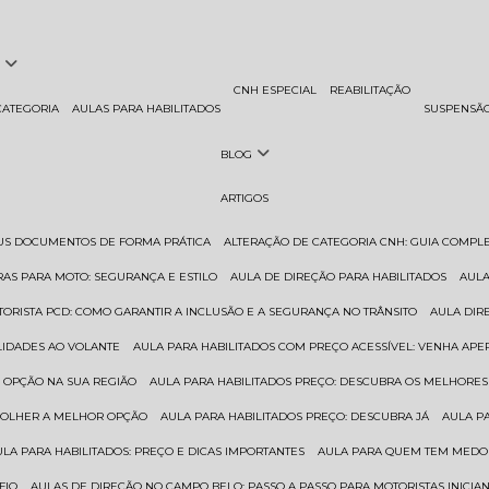
CNH ESPECIAL
REABILITAÇÃO
CATEGORIA
AULAS PARA HABILITADOS
SUSPENSÃ
BLOG
ARTIGOS
EUS DOCUMENTOS DE FORMA PRÁTICA
ALTERAÇÃO DE CATEGORIA CNH: GUIA COMPL
RAS PARA MOTO: SEGURANÇA E ESTILO
AULA DE DIREÇÃO PARA HABILITADOS
AUL
TORISTA PCD: COMO GARANTIR A INCLUSÃO E A SEGURANÇA NO TRÂNSITO
AULA DI
ILIDADES AO VOLANTE
AULA PARA HABILITADOS COM PREÇO ACESSÍVEL: VENHA APE
R OPÇÃO NA SUA REGIÃO
AULA PARA HABILITADOS PREÇO: DESCUBRA OS MELHORE
SCOLHER A MELHOR OPÇÃO
AULA PARA HABILITADOS PREÇO: DESCUBRA JÁ
AULA P
AULA PARA HABILITADOS: PREÇO E DICAS IMPORTANTES
AULA PARA QUEM TEM MEDO 
FIO
AULAS DE DIREÇÃO NO CAMPO BELO: PASSO A PASSO PARA MOTORISTAS INICIA