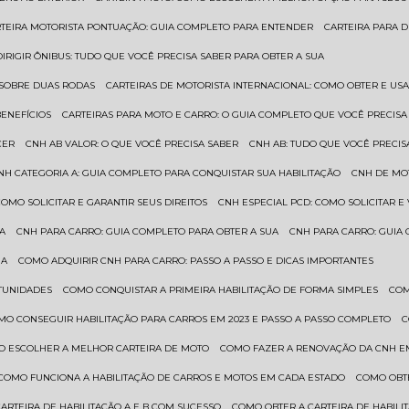
RTEIRA MOTORISTA PONTUAÇÃO: GUIA COMPLETO PARA ENTENDER
CARTEIRA PARA 
 DIRIGIR ÔNIBUS: TUDO QUE VOCÊ PRECISA SABER PARA OBTER A SUA
 SOBRE DUAS RODAS
CARTEIRAS DE MOTORISTA INTERNACIONAL: COMO OBTER E U
BENEFÍCIOS
CARTEIRAS PARA MOTO E CARRO: O GUIA COMPLETO QUE VOCÊ PRECISA
CER
CNH AB VALOR: O QUE VOCÊ PRECISA SABER
CNH AB: TUDO QUE VOCÊ PRECIS
CNH CATEGORIA A: GUIA COMPLETO PARA CONQUISTAR SUA HABILITAÇÃO
CNH DE MO
 COMO SOLICITAR E GARANTIR SEUS DIREITOS
CNH ESPECIAL PCD: COMO SOLICITAR 
UA
CNH PARA CARRO: GUIA COMPLETO PARA OBTER A SUA
CNH PARA CARRO: GUIA
UA
COMO ADQUIRIR CNH PARA CARRO: PASSO A PASSO E DICAS IMPORTANTES
RTUNIDADES
COMO CONQUISTAR A PRIMEIRA HABILITAÇÃO DE FORMA SIMPLES
CO
OMO CONSEGUIR HABILITAÇÃO PARA CARROS EM 2023 E PASSO A PASSO COMPLETO
O ESCOLHER A MELHOR CARTEIRA DE MOTO
COMO FAZER A RENOVAÇÃO DA CNH E
COMO FUNCIONA A HABILITAÇÃO DE CARROS E MOTOS EM CADA ESTADO
COMO OBT
CARTEIRA DE HABILITAÇÃO A E B COM SUCESSO
COMO OBTER A CARTEIRA DE HABILI