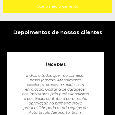
Quero meu orçamento
Depoimentos de nossos clientes
ÉRICA DIAS
Indico a todos que irão começar
nessa jornada! Atendimento
excelente, processo rápido, sem
enrolação. Gostaria de agradecer
aos instrutores pelo profissionalismo
e paciência, contribuiu para minha
aprovação na primeira prova
prática! Obrigada a toda equipe da
Auto Escola Aeroporto. Enfim