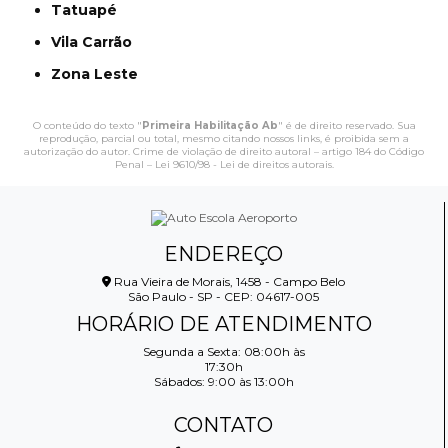
Tatuapé
Vila Carrão
Zona Leste
O conteúdo do texto "
Primeira Habilitação Ab
" é de direito reservado. Sua
reprodução, parcial ou total, mesmo citando nossos links, é proibida sem a
autorização do autor. Crime de violação de direito autoral – artigo 184 do Código
Penal –
Lei 9610/98 - Lei de direitos autorais
.
ENDEREÇO
Rua Vieira de Morais, 1458 - Campo Belo
São Paulo - SP - CEP: 04617-005
HORÁRIO DE ATENDIMENTO
Segunda a Sexta: 08:00h às
17:30h
Sábados: 9:00 às 13:00h
CONTATO