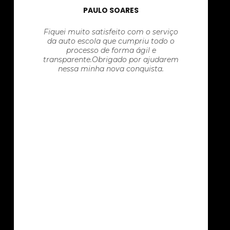
PAULO SOARES
Fiquei muito satisfeito com o serviço
da auto escola que cumpriu todo o
processo de forma ágil e
transparente.Obrigado por ajudarem
nessa minha nova conquista.