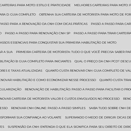
 CARTEIRAS PARA MOTO: ESTILO E PRATICIDADE
MELHORES CARTEIRAS PARA MOTO: P
PARA D: GUIA COMPLETO
OBTENHA SUA CARTEIRA DE MOTORISTA PARA MOTO DE FOR
 PASSO PARA A RENOVAÇÃO DA CNH COM DICAS PRÁTICAS
PASSO A PASSO PARA CAR
O
PASSO A PASSO PARA RENOVAÇÃO CNH SP
PASSO A PASSO PARA TIRAR CARTEI
PASSOS ESSENCIAIS PARA CONQUISTAR SUA PRIMEIRA HABILITAÇÃO DE MOTO
AR A SUA
PRIMEIRA CARTEIRA DE MOTORISTA: TUDO O QUE VOCÊ PRECISA SABER PA
BILITAÇÃO B: GUIA COMPLETO PARA INICIANTES
QUAL O PREÇO DA CNH PCD? DESCU
ORES E TAXAS ATUALIZADAS
QUANTO CUSTA RENOVAR CNH: GUIA COMPLETO DE V
RENOVAR HABILITAÇÃO E COMO ECONOMIZAR NESSE PROCESSO
QUANTO CUSTA TIRA
EGULARIZAÇÃO
RENOVAÇÃO DE HABILITAÇÃO: PASSO A PASSO PARA FACILITAR O PR
ENOVAR CARTEIRA DE MOTORISTA VALOR E CUSTOS ENVOLVIDOS NO PROCESSO
REN
CESSO
RENOVAR CNH ONLINE: PASSO A PASSO SIMPLES
SAIBA TUDO SOBRE CNH D
ANSFORMAR SUA CONFIANÇA AO VOLANTE
SUPERANDO O MEDO DE DIRIGIR: DICAS D
TES
SUSPENSÃO DA CNH: ENTENDA O QUE ELA SIGNIFICA PARA SEU DIREITO DE DIRI