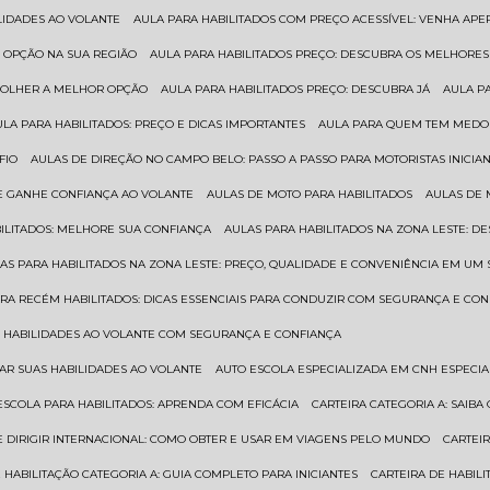
ILIDADES AO VOLANTE
AULA PARA HABILITADOS COM PREÇO ACESSÍVEL: VENHA APE
R OPÇÃO NA SUA REGIÃO
AULA PARA HABILITADOS PREÇO: DESCUBRA OS MELHORE
SCOLHER A MELHOR OPÇÃO
AULA PARA HABILITADOS PREÇO: DESCUBRA JÁ
AULA P
AULA PARA HABILITADOS: PREÇO E DICAS IMPORTANTES
AULA PARA QUEM TEM MEDO 
FIO
AULAS DE DIREÇÃO NO CAMPO BELO: PASSO A PASSO PARA MOTORISTAS INICIA
 E GANHE CONFIANÇA AO VOLANTE
AULAS DE MOTO PARA HABILITADOS
AULAS DE
BILITADOS: MELHORE SUA CONFIANÇA
AULAS PARA HABILITADOS NA ZONA LESTE: D
LAS PARA HABILITADOS NA ZONA LESTE: PREÇO, QUALIDADE E CONVENIÊNCIA EM UM 
ARA RECÉM HABILITADOS: DICAS ESSENCIAIS PARA CONDUZIR COM SEGURANÇA E CO
AS HABILIDADES AO VOLANTE COM SEGURANÇA E CONFIANÇA
RAR SUAS HABILIDADES AO VOLANTE
AUTO ESCOLA ESPECIALIZADA EM CNH ESPECI
ESCOLA PARA HABILITADOS: APRENDA COM EFICÁCIA
CARTEIRA CATEGORIA A: SAIB
DE DIRIGIR INTERNACIONAL: COMO OBTER E USAR EM VIAGENS PELO MUNDO
CARTEI
E HABILITAÇÃO CATEGORIA A: GUIA COMPLETO PARA INICIANTES
CARTEIRA DE HABIL