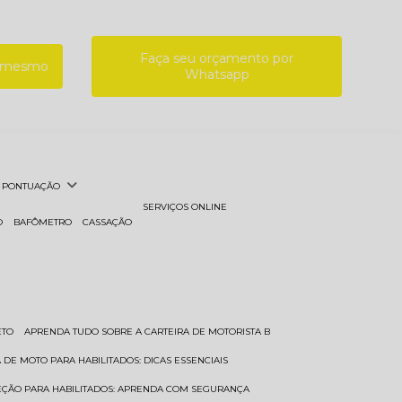
Faça seu orçamento por
a mesmo
Whatsapp
PONTUAÇÃO
SERVIÇOS ONLINE
O
BAFÔMETRO
CASSAÇÃO
ETO
APRENDA TUDO SOBRE A CARTEIRA DE MOTORISTA B
A DE MOTO PARA HABILITADOS: DICAS ESSENCIAIS
REÇÃO PARA HABILITADOS: APRENDA COM SEGURANÇA