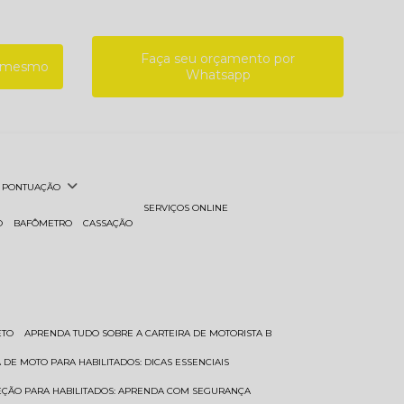
Faça seu orçamento por
a mesmo
Whatsapp
PONTUAÇÃO
SERVIÇOS ONLINE
O
BAFÔMETRO
CASSAÇÃO
ETO
APRENDA TUDO SOBRE A CARTEIRA DE MOTORISTA B
A DE MOTO PARA HABILITADOS: DICAS ESSENCIAIS
REÇÃO PARA HABILITADOS: APRENDA COM SEGURANÇA