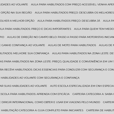
ILIDADES AO VOLANTE
AULA PARA HABILITADOS COM PREÇO ACESSÍVEL: VENHA APE
R OPÇÃO NA SUA REGIÃO
AULA PARA HABILITADOS PREÇO: DESCUBRA OS MELHORE
SCOLHER A MELHOR OPÇÃO
AULA PARA HABILITADOS PREÇO: DESCUBRA JÁ
AULA P
AULA PARA HABILITADOS: PREÇO E DICAS IMPORTANTES
AULA PARA QUEM TEM MEDO 
FIO
AULAS DE DIREÇÃO NO CAMPO BELO: PASSO A PASSO PARA MOTORISTAS INICIA
 E GANHE CONFIANÇA AO VOLANTE
AULAS DE MOTO PARA HABILITADOS
AULAS DE
BILITADOS: MELHORE SUA CONFIANÇA
AULAS PARA HABILITADOS NA ZONA LESTE: D
LAS PARA HABILITADOS NA ZONA LESTE: PREÇO, QUALIDADE E CONVENIÊNCIA EM UM 
ARA RECÉM HABILITADOS: DICAS ESSENCIAIS PARA CONDUZIR COM SEGURANÇA E CO
AS HABILIDADES AO VOLANTE COM SEGURANÇA E CONFIANÇA
RAR SUAS HABILIDADES AO VOLANTE
AUTO ESCOLA ESPECIALIZADA EM CNH ESPECI
ESCOLA PARA HABILITADOS: APRENDA COM EFICÁCIA
CARTEIRA CATEGORIA A: SAIB
DE DIRIGIR INTERNACIONAL: COMO OBTER E USAR EM VIAGENS PELO MUNDO
CARTEI
E HABILITAÇÃO CATEGORIA A: GUIA COMPLETO PARA INICIANTES
CARTEIRA DE HABIL