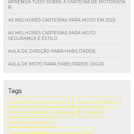
APRENDA TUDO SOBRE A CARTEIRA DE MOTORISTA
B
AS MELHORES CARTEIRAS PARA MOTO EM 2023
AS MELHORES CARTEIRAS PARA MOTO:
SEGURANÇA E ESTILO
AULA DE DIREÇÃO PARA HABILITADOS
AULA DE MOTO PARA HABILITADOS: DICAS
ESSENCIAIS
AULA DE MOTO PARA HABILITADOS: DICAS
IMPORTANTES
Tags
AULA DE MOTORISTA PCD: COMO GARANTIR A
Adição/Mudança de categoria
Aulas para Habilitados
INCLUSÃO E A SEGURANÇA NO TRÂNSITO
Primeira Habilitação
Suspensão
Transporte
AULA DIREÇÃO PARA HABILITADOS: APRENDA COM
aula de motorista pcd
SEGURANÇA
aula para habilitados com medo de dirigir